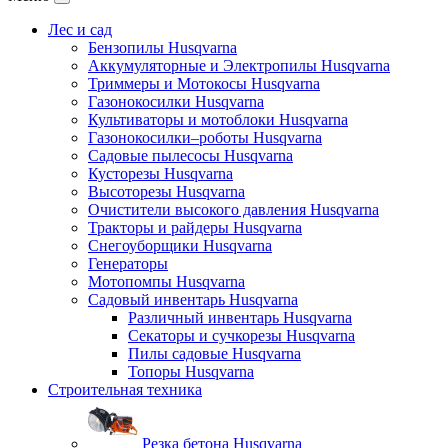
Лес и сад
Бензопилы Husqvarna
Аккумуляторные и Электропилы Нusqvarna
Триммеры и Мотокосы Нusqvarna
Газонокосилки Husqvarna
Культиваторы и мотоблоки Husqvarna
Газонокосилки–роботы Husqvarna
Садовые пылесосы Husqvarna
Кусторезы Husqvarna
Высоторезы Husqvarna
Очистители высокого давления Husqvarna
Тракторы и райдеры Husqvarna
Снегоуборщики Husqvarna
Генераторы
Мотопомпы Husqvarna
Садовый инвентарь Husqvarna
Различный инвентарь Husqvarna
Секаторы и сучкорезы Husqvarna
Пилы садовые Husqvarna
Топоры Husqvarna
Строительная техника
Резка бетона Husqvarna