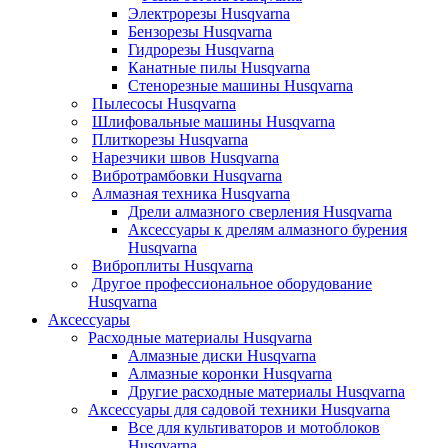
Электрорезы Husqvarna
Бензорезы Husqvarna
Гидрорезы Husqvarna
Канатные пилы Husqvarna
Стенорезные машины Husqvarna
Пылесосы Husqvarna
Шлифовальные машины Husqvarna
Плиткорезы Husqvarna
Нарезчики швов Husqvarna
Вибротрамбовки Husqvarna
Алмазная техника Husqvarna
Дрели алмазного сверления Husqvarna
Аксессуары к дрелям алмазного бурения
Husqvarna
Виброплиты Husqvarna
Другое профессиональное оборудование
Husqvarna
Аксессуары
Расходные материалы Husqvarna
Алмазные диски Husqvarna
Алмазные коронки Husqvarna
Другие расходные материалы Husqvarna
Аксессуары для садовой техники Husqvarna
Все для культиваторов и мотоблоков
Husqvarna