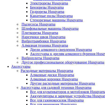
Электрорезы Husqvarna
Бензорезы Husqvarna
Гидрорезы Husqvarna
Канатные пилы Husqvarna
Стенорезные машины Husqvarna
Пылесосы Husqvarna
Шлифовальные машины Husqvarna
Плиткорезы Husqvarna
Нарезчики швов Husqvarna
Вибротрамбовки Husqvarna
Алмазная техника Husqvarna
Дрели алмазного сверления Husqvarna
Аксессуары к дрелям алмазного бурения Husq
Виброплиты Husqvarna
Другое профессиональное оборудование Husqvarna
Аксессуары
Расходные материалы Husqvarna
Алмазные диски Husqvarna
Алмазные коронки Husqvarna
Другие расходные материалы Husqvarna
Аксессуары для садовой техники Husqvarna
Все для культиваторов и мотоблоков Husqvarn
Аккумуляторы и зарядные устройства Husqvar
Все для газонокосилок Husqvarna
Все для минимоек Husqvarna