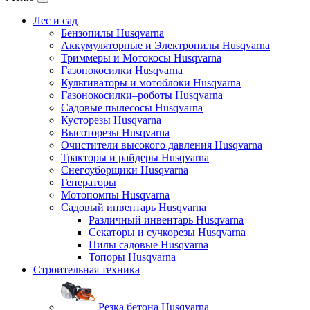
Лес и сад
Бензопилы Husqvarna
Аккумуляторные и Электропилы Нusqvarna
Триммеры и Мотокосы Нusqvarna
Газонокосилки Husqvarna
Культиваторы и мотоблоки Husqvarna
Газонокосилки–роботы Husqvarna
Садовые пылесосы Husqvarna
Кусторезы Husqvarna
Высоторезы Husqvarna
Очистители высокого давления Husqvarna
Тракторы и райдеры Husqvarna
Снегоуборщики Husqvarna
Генераторы
Мотопомпы Husqvarna
Садовый инвентарь Husqvarna
Различный инвентарь Husqvarna
Секаторы и сучкорезы Husqvarna
Пилы садовые Husqvarna
Топоры Husqvarna
Строительная техника
Резка бетона Husqvarna