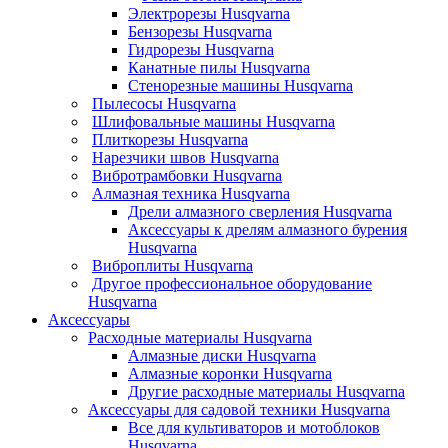
Электрорезы Husqvarna
Бензорезы Husqvarna
Гидрорезы Husqvarna
Канатные пилы Husqvarna
Стенорезные машины Husqvarna
Пылесосы Husqvarna
Шлифовальные машины Husqvarna
Плиткорезы Husqvarna
Нарезчики швов Husqvarna
Вибротрамбовки Husqvarna
Алмазная техника Husqvarna
Дрели алмазного сверления Husqvarna
Аксессуары к дрелям алмазного бурения
Husqvarna
Виброплиты Husqvarna
Другое профессиональное оборудование
Husqvarna
Аксессуары
Расходные материалы Husqvarna
Алмазные диски Husqvarna
Алмазные коронки Husqvarna
Другие расходные материалы Husqvarna
Аксессуары для садовой техники Husqvarna
Все для культиваторов и мотоблоков
Husqvarna