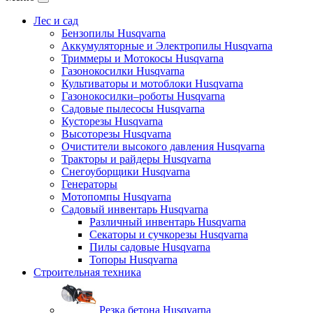
Лес и сад
Бензопилы Husqvarna
Аккумуляторные и Электропилы Нusqvarna
Триммеры и Мотокосы Нusqvarna
Газонокосилки Husqvarna
Культиваторы и мотоблоки Husqvarna
Газонокосилки–роботы Husqvarna
Садовые пылесосы Husqvarna
Кусторезы Husqvarna
Высоторезы Husqvarna
Очистители высокого давления Husqvarna
Тракторы и райдеры Husqvarna
Снегоуборщики Husqvarna
Генераторы
Мотопомпы Husqvarna
Садовый инвентарь Husqvarna
Различный инвентарь Husqvarna
Секаторы и сучкорезы Husqvarna
Пилы садовые Husqvarna
Топоры Husqvarna
Строительная техника
Резка бетона Husqvarna