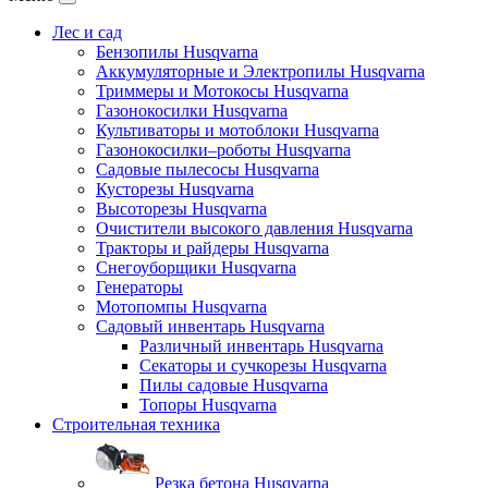
Лес и сад
Бензопилы Husqvarna
Аккумуляторные и Электропилы Нusqvarna
Триммеры и Мотокосы Нusqvarna
Газонокосилки Husqvarna
Культиваторы и мотоблоки Husqvarna
Газонокосилки–роботы Husqvarna
Садовые пылесосы Husqvarna
Кусторезы Husqvarna
Высоторезы Husqvarna
Очистители высокого давления Husqvarna
Тракторы и райдеры Husqvarna
Снегоуборщики Husqvarna
Генераторы
Мотопомпы Husqvarna
Садовый инвентарь Husqvarna
Различный инвентарь Husqvarna
Секаторы и сучкорезы Husqvarna
Пилы садовые Husqvarna
Топоры Husqvarna
Строительная техника
Резка бетона Husqvarna