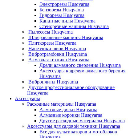
Электрорезы Husqvarna
Бензорезы Husqvarna
Гидрорезы Husqvarna
Канатные пилы Husqvarna
Стенорезные машины Husqvarna
Пылесосы Husqvarna
Шлифовальные машины Husqvarna
Плиткорезы Husqvarna
Нарезчики швов Husqvarna
Вибротрамбовки Husqvarna
Алмазная техника Husqvarna
Дрели алмазного сверления Husqvarna
Аксессуары к дрелям алмазного бурения
Husqvarna
Виброплиты Husqvarna
Другое профессиональное оборудование
Husqvarna
Аксессуары
Расходные материалы Husqvarna
Алмазные диски Husqvarna
Алмазные коронки Husqvarna
Другие расходные материалы Husqvarna
Аксессуары для садовой техники Husqvarna
Все для культиваторов и мотоблоков
Husqvarna