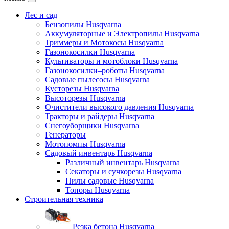
Лес и сад
Бензопилы Husqvarna
Аккумуляторные и Электропилы Нusqvarna
Триммеры и Мотокосы Нusqvarna
Газонокосилки Husqvarna
Культиваторы и мотоблоки Husqvarna
Газонокосилки–роботы Husqvarna
Садовые пылесосы Husqvarna
Кусторезы Husqvarna
Высоторезы Husqvarna
Очистители высокого давления Husqvarna
Тракторы и райдеры Husqvarna
Снегоуборщики Husqvarna
Генераторы
Мотопомпы Husqvarna
Садовый инвентарь Husqvarna
Различный инвентарь Husqvarna
Секаторы и сучкорезы Husqvarna
Пилы садовые Husqvarna
Топоры Husqvarna
Строительная техника
Резка бетона Husqvarna