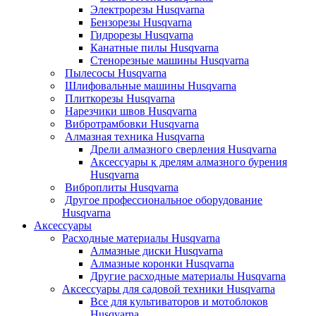
Электрорезы Husqvarna
Бензорезы Husqvarna
Гидрорезы Husqvarna
Канатные пилы Husqvarna
Стенорезные машины Husqvarna
Пылесосы Husqvarna
Шлифовальные машины Husqvarna
Плиткорезы Husqvarna
Нарезчики швов Husqvarna
Вибротрамбовки Husqvarna
Алмазная техника Husqvarna
Дрели алмазного сверления Husqvarna
Аксессуары к дрелям алмазного бурения
Husqvarna
Виброплиты Husqvarna
Другое профессиональное оборудование
Husqvarna
Аксессуары
Расходные материалы Husqvarna
Алмазные диски Husqvarna
Алмазные коронки Husqvarna
Другие расходные материалы Husqvarna
Аксессуары для садовой техники Husqvarna
Все для культиваторов и мотоблоков
Husqvarna