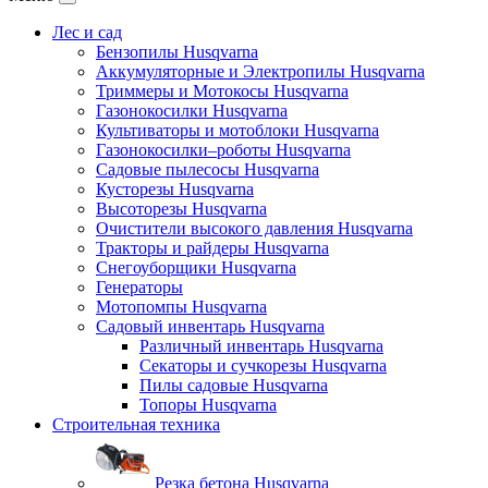
Лес и сад
Бензопилы Husqvarna
Аккумуляторные и Электропилы Нusqvarna
Триммеры и Мотокосы Нusqvarna
Газонокосилки Husqvarna
Культиваторы и мотоблоки Husqvarna
Газонокосилки–роботы Husqvarna
Садовые пылесосы Husqvarna
Кусторезы Husqvarna
Высоторезы Husqvarna
Очистители высокого давления Husqvarna
Тракторы и райдеры Husqvarna
Снегоуборщики Husqvarna
Генераторы
Мотопомпы Husqvarna
Садовый инвентарь Husqvarna
Различный инвентарь Husqvarna
Секаторы и сучкорезы Husqvarna
Пилы садовые Husqvarna
Топоры Husqvarna
Строительная техника
Резка бетона Husqvarna