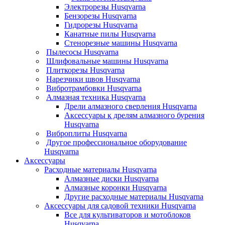
Электрорезы Husqvarna
Бензорезы Husqvarna
Гидрорезы Husqvarna
Канатные пилы Husqvarna
Стенорезные машины Husqvarna
Пылесосы Husqvarna
Шлифовальные машины Husqvarna
Плиткорезы Husqvarna
Нарезчики швов Husqvarna
Вибротрамбовки Husqvarna
Алмазная техника Husqvarna
Дрели алмазного сверления Husqvarna
Аксессуары к дрелям алмазного бурения
Husqvarna
Виброплиты Husqvarna
Другое профессиональное оборудование
Husqvarna
Аксессуары
Расходные материалы Husqvarna
Алмазные диски Husqvarna
Алмазные коронки Husqvarna
Другие расходные материалы Husqvarna
Аксессуары для садовой техники Husqvarna
Все для культиваторов и мотоблоков
Husqvarna