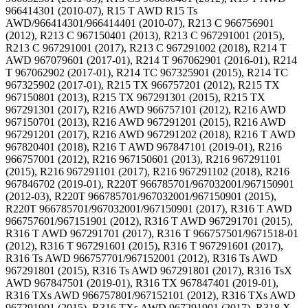
966414301 (2010-07), R15 T AWD R15 Ts
AWD/966414301/966414401 (2010-07), R213 C 966756901
(2012), R213 C 967150401 (2013), R213 C 967291001 (2015),
R213 C 967291001 (2017), R213 C 967291002 (2018), R214 T
AWD 967079601 (2017-01), R214 T 967062901 (2016-01), R214
T 967062902 (2017-01), R214 TC 967325901 (2015), R214 TC
967325902 (2017-01), R215 TX 966757201 (2012), R215 TX
967150801 (2013), R215 TX 967291301 (2015), R215 TX
967291301 (2017), R216 AWD 966757101 (2012), R216 AWD
967150701 (2013), R216 AWD 967291201 (2015), R216 AWD
967291201 (2017), R216 AWD 967291202 (2018), R216 T AWD
967820401 (2018), R216 T AWD 967847101 (2019-01), R216
966757001 (2012), R216 967150601 (2013), R216 967291101
(2015), R216 967291101 (2017), R216 967291102 (2018), R216
967846702 (2019-01), R220T 966785701/967032001/967150901
(2012-03), R220T 966785701/967032001/967150901 (2015),
R220T 966785701/967032001/967150901 (2017), R316 T AWD
966757601/967151901 (2012), R316 T AWD 967291701 (2015),
R316 T AWD 967291701 (2017), R316 T 966757501/9671518-01
(2012), R316 T 967291601 (2015), R316 T 967291601 (2017),
R316 Ts AWD 966757701/967152001 (2012), R316 Ts AWD
967291801 (2015), R316 Ts AWD 967291801 (2017), R316 TsX
AWD 967847501 (2019-01), R316 TX 967847401 (2019-01),
R316 TXs AWD 966757801/967152101 (2012), R316 TXs AWD
967291901 (2015), R316 TXs AWD 967291901 (2017), R318 X