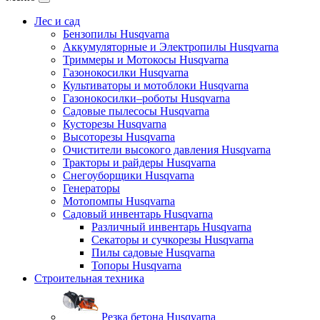
Лес и сад
Бензопилы Husqvarna
Аккумуляторные и Электропилы Нusqvarna
Триммеры и Мотокосы Нusqvarna
Газонокосилки Husqvarna
Культиваторы и мотоблоки Husqvarna
Газонокосилки–роботы Husqvarna
Садовые пылесосы Husqvarna
Кусторезы Husqvarna
Высоторезы Husqvarna
Очистители высокого давления Husqvarna
Тракторы и райдеры Husqvarna
Снегоуборщики Husqvarna
Генераторы
Мотопомпы Husqvarna
Садовый инвентарь Husqvarna
Различный инвентарь Husqvarna
Секаторы и сучкорезы Husqvarna
Пилы садовые Husqvarna
Топоры Husqvarna
Строительная техника
Резка бетона Husqvarna