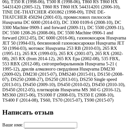
06), T350 R (1998-06), T500 R (1998-06), T860 RS T860 HX
54431420 (2005-12), T860 RS T860 HX 544314201 (2006-10),
TINE DE-THATCHER 4501862 (1998-09), TINE DE-
THATCHER 450294 (2001-03), промислових пилососів
Husqvarna DC 6000 (2014-03), DC 3300 0109-6 (2008-10), DC
3300 Machine 0909-1 and forward (2009-11), DC 5500 (2009-11),
DC 5500 1208-26 (2008-06), DC 5500 Machine 0906-1 and
forward (2012-05), DC 6000 (2016-06), газонокосарок Husqvarna
JET 50 (1994-03), бензиновой газонокосарокки Husqvarna JET
50 (1994-03), мотокос Husqvarna 253 RB (2010-03), 265 RX
(1995-11), 265 RX (1999-03), 265 RX (2001-07), 265 RX (2002-
08), 265 RX (from 2014-12), 265 RX Epa (2002-08), 535 FBX,
553 RBX (2012-08), снігоприбиральників Husqvarna 5-21 (
1995-12), дрилів алмазного свердління Husqvarna DM230
(2009-02), DM230 (2015-07), DMS240 (2015-01), DS150 (2008-
07), DS250 (2008-27), DS250 (2013-01), DS250 Single speed
(2013-01), DS450 (2009-10), DS450 (2010-02), DS450 (2010-10),
DS450 (2012-05), плиткорізів Husqvarna MS 360 G (2016-12),
MS360 (2015-06), TS1000 F (2008-03), TS350 E (2008-10),
TS400 F (2014-08), TS60, TS70 (2015-07), TS90 (2015-07)
Написать отзыв
Ваше имя: