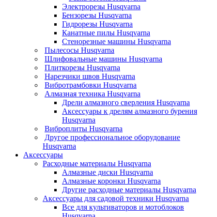
Электрорезы Husqvarna
Бензорезы Husqvarna
Гидрорезы Husqvarna
Канатные пилы Husqvarna
Стенорезные машины Husqvarna
Пылесосы Husqvarna
Шлифовальные машины Husqvarna
Плиткорезы Husqvarna
Нарезчики швов Husqvarna
Вибротрамбовки Husqvarna
Алмазная техника Husqvarna
Дрели алмазного сверления Husqvarna
Аксессуары к дрелям алмазного бурения
Husqvarna
Виброплиты Husqvarna
Другое профессиональное оборудование
Husqvarna
Аксессуары
Расходные материалы Husqvarna
Алмазные диски Husqvarna
Алмазные коронки Husqvarna
Другие расходные материалы Husqvarna
Аксессуары для садовой техники Husqvarna
Все для культиваторов и мотоблоков
Husqvarna