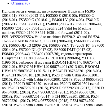
Отзывы (0)
Используется в моделях швонарезчиков Husqvarna FS305
(2013-11), FS309 (2013-11), FS3500 E (2018-06), FS3500 G
(2016-01), FS3500 G (2018-01), FS400 LV (2014-08), FS410 D
(2007-11), FS413 (2006-11), FS4800 (2008-01), FS4800 2006-44,
FS5000 (2015-05), FS513/FS520/FS524 Valid for Machine
numbers FS520-2150 FS524-1630 and forward (2011-02),
FS513/FS520/FS524 Valid to machines FS520-2149 and FS 524-
1629 (2007-08 to 2011-02), FS6600 (2006-44), FS6600 D (2008-
37), FS6600 JD T3 (2009-20), FS6800 YAN T3 (2009-10), FS7000
(2014-05), FS7000 DL (2017-02), FS7000 DMT (2017-02),
FS8400 (2006-44), FS8400 (2007-36), садовых тракторов
Husqvarna CTH180 (1999-01), RBH180 (1998-06), YTH160
(1996-01), райдеров Husqvarna BROOM HBM 140 966754401
(2012-01), BROOM HBM 140 966754401 (2013-02), BROOM
HBM 150 588708701 (2015-11), P 524EFI 967678201 (2018-03),
P 524EFI 967848101 (2018-07), P520 D with Cabin 967602001
(2016), P520 D with Cabin 967602001 (2017), P520 D 966607301
(2011), P520 D 967019501 (serial no, P520 D 967019501 (serial
no, P520 D 967292301 (2015), P520 D 967292301 (2017), P520 D
967848801 (2018), P524 966607201 (2011), P524 966607201
(2013), P524 966607201 (2014), P524 967292201 (2015), P524
967292201 (2017), P524 967722801 (2018), P524 967847901
(2018), P525 D with Cabin 967602101 (2016), P525 D with Cabin