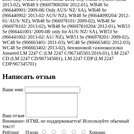
2013-02), WB48 S (96697800204/ 2012-01), WB48 Se
(966440901/ 2009-08/ Only AUS/ NZ/ SA), WB48 Se
(966440902/ 2013-02/ AUS/ NZ), WB48 Se (96644090204/ 2012-
01/ AUS/ NZ), WB48 Se (966978101/ 2009-02), WB48 Se
(966978102/ 2013-02), WB48 Se (96697810204/ 2012-01), WB53
Se (966441001/ 2009-08/ only for AUS/ NZ/ SA), WB53 Se
(966441002/ 2013-02/ AU/ NZ), WB53 Se (966978201/ 2009-02),
WC48 Se (966663401/ 2011-03), WC48 Se (966663402/ 2012-03),
WC48 Se (966663402/ 2013-02), бензиновой газонокосилки
Jonsered LM 2247 C (LM 2247 C/967345501/2016-01), LM 2247
CD (LM 2247 CD/967345601), LM 2247 CDP (LM 2247
CDP/967345701)
Написать отзыв
Ваше имя:
Ваш отзыв
Внимание:
HTML не поддерживается! Используйте обычный
текст!
Рейтинг
Плохо
Хорошо