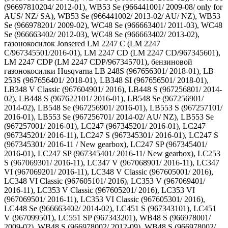
(96697810204/ 2012-01), WB53 Se (966441001/ 2009-08/ only for
AUS/ NZ/ SA), WB53 Se (966441002/ 2013-02/ AU/ NZ), WB53
Se (966978201/ 2009-02), WC48 Se (966663401/ 2011-03), WC48
Se (966663402/ 2012-03), WC48 Se (966663402/ 2013-02),
газонокосилок Jonsered LM 2247 C (LM 2247
C/967345501/2016-01), LM 2247 CD (LM 2247 CD/967345601),
LM 2247 CDP (LM 2247 CDP/967345701), бензиновой
газонокосилки Husqvarna LB 248S (967656301/ 2018-01), LB
253S (967656401/ 2018-01), LB348 SI (967656501/ 2018-01),
LB348 V Classic (967604901/ 2016), LB448 S (967256801/ 2014-
02), LB448 S (967622101/ 2016-01), LB548 Se (967256901/
2014-02), LB548 Se (967256901/ 2016-01), LB553 S (967257101/
2016-01), LB553 Se (967256701/ 2014-02/ AU/ NZ), LB553 Se
(967257001/ 2016-01), LC247 (967345201/ 2016-01), LC247
(967345201/ 2016-11), LC247 S (967345301/ 2016-01), LC247 S
(967345301/ 2016-11 / New gearbox), LC247 SP (967345401/
2016-01), LC247 SP (967345401/ 2016-11/ New gearbox), LC253
S (967069301/ 2016-11), LC347 V (967068901/ 2016-11), LC347
VI (967069201/ 2016-11), LC348 V Classic (967605001/ 2016),
LC348 VI Classic (967605101/ 2016), LC353 V (967069401/
2016-11), LC353 V Classic (967605201/ 2016), LC353 VI
(967069501/ 2016-11), LC353 VI Classic (967605301/ 2016),
LC448 Se (966663402/ 2014-02), LC451 S (967343101), LC451
V (967099501), LC551 SP (967343201), WB48 S (966978001/
2009-02), WB48 S (966978002/ 2012-09), WB48 S (966978002/