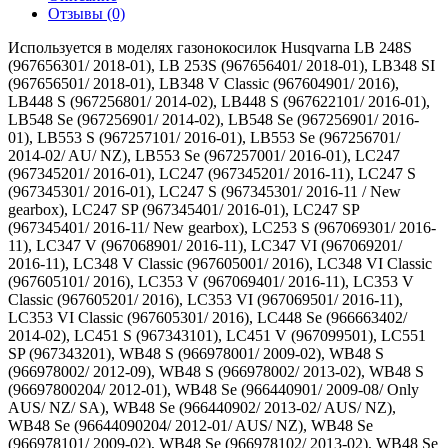
Отзывы (0)
Используется в моделях газонокосилок Husqvarna LB 248S
(967656301/ 2018-01), LB 253S (967656401/ 2018-01), LB348 SI
(967656501/ 2018-01), LB348 V Classic (967604901/ 2016),
LB448 S (967256801/ 2014-02), LB448 S (967622101/ 2016-01),
LB548 Se (967256901/ 2014-02), LB548 Se (967256901/ 2016-
01), LB553 S (967257101/ 2016-01), LB553 Se (967256701/
2014-02/ AU/ NZ), LB553 Se (967257001/ 2016-01), LC247
(967345201/ 2016-01), LC247 (967345201/ 2016-11), LC247 S
(967345301/ 2016-01), LC247 S (967345301/ 2016-11 / New
gearbox), LC247 SP (967345401/ 2016-01), LC247 SP
(967345401/ 2016-11/ New gearbox), LC253 S (967069301/ 2016-
11), LC347 V (967068901/ 2016-11), LC347 VI (967069201/
2016-11), LC348 V Classic (967605001/ 2016), LC348 VI Classic
(967605101/ 2016), LC353 V (967069401/ 2016-11), LC353 V
Classic (967605201/ 2016), LC353 VI (967069501/ 2016-11),
LC353 VI Classic (967605301/ 2016), LC448 Se (966663402/
2014-02), LC451 S (967343101), LC451 V (967099501), LC551
SP (967343201), WB48 S (966978001/ 2009-02), WB48 S
(966978002/ 2012-09), WB48 S (966978002/ 2013-02), WB48 S
(96697800204/ 2012-01), WB48 Se (966440901/ 2009-08/ Only
AUS/ NZ/ SA), WB48 Se (966440902/ 2013-02/ AUS/ NZ),
WB48 Se (96644090204/ 2012-01/ AUS/ NZ), WB48 Se
(966978101/ 2009-02), WB48 Se (966978102/ 2013-02), WB48 Se