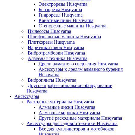
Электрорезы Husqvarna
Бензорезы Husqvarna
Гидрорезы Husqvarna
Канатные пилы Husqvarna
Стенорезные машины Husqvarna
Пылесосы Husqvarna
Шлифовальные машины Husqvarna
Плиткорезы Husqvarna
Нарезчики швов Husqvarna
Вибротрамбовки Husqvarna
Алмазная техника Husqvarna
Дрели алмазного сверления Husqvarna
Аксессуары к дрелям алмазного бурения
Husqvarna
Виброплиты Husqvarna
Другое профессиональное оборудование
Husqvarna
Аксессуары
Расходные материалы Husqvarna
Алмазные диски Husqvarna
Алмазные коронки Husqvarna
Другие расходные материалы Husqvarna
Аксессуары для садовой техники Husqvarna
Все для культиваторов и мотоблоков
Husqvarna