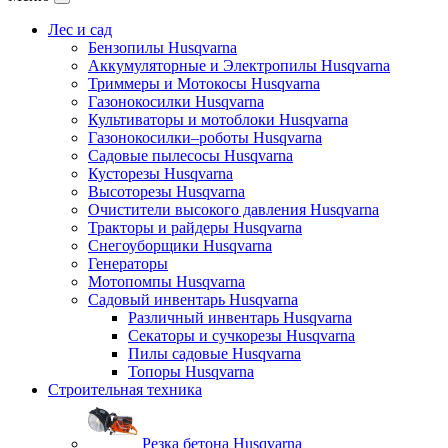
Лес и сад
Бензопилы Husqvarna
Аккумуляторные и Электропилы Нusqvarna
Триммеры и Мотокосы Нusqvarna
Газонокосилки Husqvarna
Культиваторы и мотоблоки Husqvarna
Газонокосилки–роботы Husqvarna
Садовые пылесосы Husqvarna
Кусторезы Husqvarna
Высоторезы Husqvarna
Очистители высокого давления Husqvarna
Тракторы и райдеры Husqvarna
Снегоуборщики Husqvarna
Генераторы
Мотопомпы Husqvarna
Садовый инвентарь Husqvarna
Различный инвентарь Husqvarna
Секаторы и сучкорезы Husqvarna
Пилы садовые Husqvarna
Топоры Husqvarna
Строительная техника
Резка бетона Husqvarna