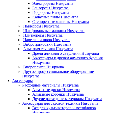
Электрорезы Husqvarna
Бензорезы Husqvarna
Гидрорезы Husqvarna
Канатные пилы Husqvarna
Стенорезные машины Husqvarna
Пылесосы Husqvarna
Шлифовальные машины Husqvarna
Плиткорезы Husqvarna
Нарезчики швов Husqvarna
Вибротрамбовки Husqvarna
Алмазная техника Husqvarna
Дрели алмазного сверления Husqvarna
Аксессуары к дрелям алмазного бурения
Husqvarna
Виброплиты Husqvarna
Другое профессиональное оборудование
Husqvarna
Аксессуары
Расходные материалы Husqvarna
Алмазные диски Husqvarna
Алмазные коронки Husqvarna
Другие расходные материалы Husqvarna
Аксессуары для садовой техники Husqvarna
Все для культиваторов и мотоблоков
Husqvarna