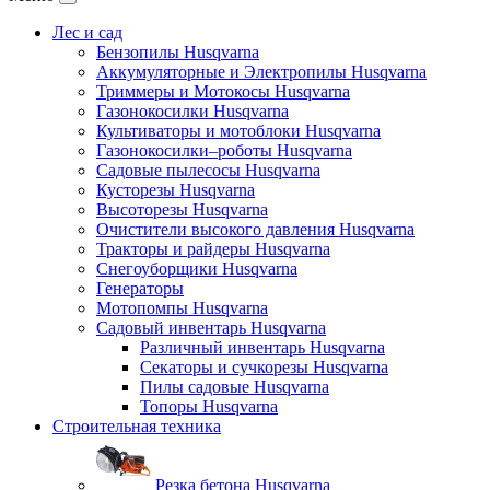
Лес и сад
Бензопилы Husqvarna
Аккумуляторные и Электропилы Нusqvarna
Триммеры и Мотокосы Нusqvarna
Газонокосилки Husqvarna
Культиваторы и мотоблоки Husqvarna
Газонокосилки–роботы Husqvarna
Садовые пылесосы Husqvarna
Кусторезы Husqvarna
Высоторезы Husqvarna
Очистители высокого давления Husqvarna
Тракторы и райдеры Husqvarna
Снегоуборщики Husqvarna
Генераторы
Мотопомпы Husqvarna
Садовый инвентарь Husqvarna
Различный инвентарь Husqvarna
Секаторы и сучкорезы Husqvarna
Пилы садовые Husqvarna
Топоры Husqvarna
Строительная техника
Резка бетона Husqvarna