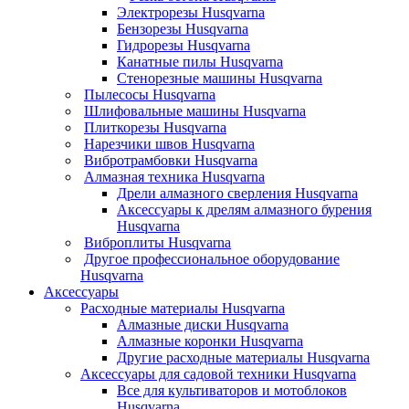
Электрорезы Husqvarna
Бензорезы Husqvarna
Гидрорезы Husqvarna
Канатные пилы Husqvarna
Стенорезные машины Husqvarna
Пылесосы Husqvarna
Шлифовальные машины Husqvarna
Плиткорезы Husqvarna
Нарезчики швов Husqvarna
Вибротрамбовки Husqvarna
Алмазная техника Husqvarna
Дрели алмазного сверления Husqvarna
Аксессуары к дрелям алмазного бурения
Husqvarna
Виброплиты Husqvarna
Другое профессиональное оборудование
Husqvarna
Аксессуары
Расходные материалы Husqvarna
Алмазные диски Husqvarna
Алмазные коронки Husqvarna
Другие расходные материалы Husqvarna
Аксессуары для садовой техники Husqvarna
Все для культиваторов и мотоблоков
Husqvarna