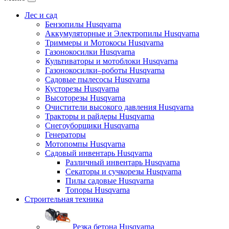
Лес и сад
Бензопилы Husqvarna
Аккумуляторные и Электропилы Нusqvarna
Триммеры и Мотокосы Нusqvarna
Газонокосилки Husqvarna
Культиваторы и мотоблоки Husqvarna
Газонокосилки–роботы Husqvarna
Садовые пылесосы Husqvarna
Кусторезы Husqvarna
Высоторезы Husqvarna
Очистители высокого давления Husqvarna
Тракторы и райдеры Husqvarna
Снегоуборщики Husqvarna
Генераторы
Мотопомпы Husqvarna
Садовый инвентарь Husqvarna
Различный инвентарь Husqvarna
Секаторы и сучкорезы Husqvarna
Пилы садовые Husqvarna
Топоры Husqvarna
Строительная техника
Резка бетона Husqvarna