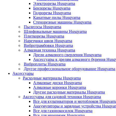
Электрорезы Husqvarna
Бензорезы Husqvarna
Гидрорезы Husqvarna
Канатные пилы Husqvarna
Стенорезные машины Husqvarna
Пылесосы Husqvarna
Шлифовальные машины Husqvarna
Плиткорезы Husqvarna
Нарезчики швов Husqvarna
Вибротрамбовки Husqvarna
Алмазная техника Husqvarna
Дрели алмазного сверления Husqvarna
Аксессуары к дрелям алмазного бурения Husq
Виброплиты Husqvarna
Другое профессиональное оборудование Husqvarna
Аксессуары
Расходные материалы Husqvarna
Алмазные диски Husqvarna
Алмазные коронки Husqvarna
Другие расходные материалы Husqvarna
Аксессуары для садовой техники Husqvarna
Все для культиваторов и мотоблоков Husqvarn
Аккумуляторы и зарядные устройства Husqvar
Все для газонокосилок Husqvarna
Все для минимоек Husqvarna