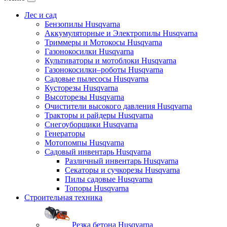
Лес и сад
Бензопилы Husqvarna
Аккумуляторные и Электропилы Нusqvarna
Триммеры и Мотокосы Нusqvarna
Газонокосилки Husqvarna
Культиваторы и мотоблоки Husqvarna
Газонокосилки–роботы Husqvarna
Садовые пылесосы Husqvarna
Кусторезы Husqvarna
Высоторезы Husqvarna
Очистители высокого давления Husqvarna
Тракторы и райдеры Husqvarna
Снегоуборщики Husqvarna
Генераторы
Мотопомпы Husqvarna
Садовый инвентарь Husqvarna
Различный инвентарь Husqvarna
Секаторы и сучкорезы Husqvarna
Пилы садовые Husqvarna
Топоры Husqvarna
Строительная техника
Резка бетона Husqvarna