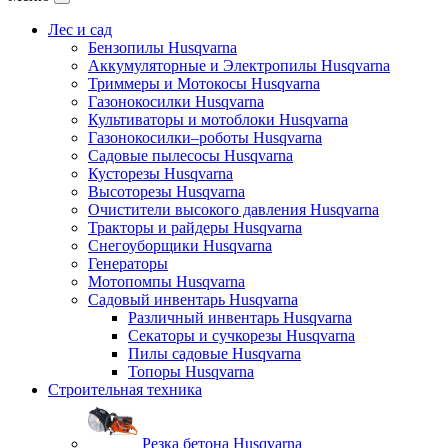
Лес и сад
Бензопилы Husqvarna
Аккумуляторные и Электропилы Нusqvarna
Триммеры и Мотокосы Нusqvarna
Газонокосилки Husqvarna
Культиваторы и мотоблоки Husqvarna
Газонокосилки–роботы Husqvarna
Садовые пылесосы Husqvarna
Кусторезы Husqvarna
Высоторезы Husqvarna
Очистители высокого давления Husqvarna
Тракторы и райдеры Husqvarna
Снегоуборщики Husqvarna
Генераторы
Мотопомпы Husqvarna
Садовый инвентарь Husqvarna
Различный инвентарь Husqvarna
Секаторы и сучкорезы Husqvarna
Пилы садовые Husqvarna
Топоры Husqvarna
Строительная техника
Резка бетона Husqvarna