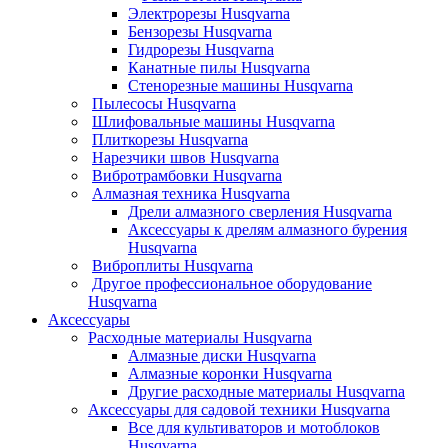
Электрорезы Husqvarna
Бензорезы Husqvarna
Гидрорезы Husqvarna
Канатные пилы Husqvarna
Стенорезные машины Husqvarna
Пылесосы Husqvarna
Шлифовальные машины Husqvarna
Плиткорезы Husqvarna
Нарезчики швов Husqvarna
Вибротрамбовки Husqvarna
Алмазная техника Husqvarna
Дрели алмазного сверления Husqvarna
Аксессуары к дрелям алмазного бурения
Husqvarna
Виброплиты Husqvarna
Другое профессиональное оборудование
Husqvarna
Аксессуары
Расходные материалы Husqvarna
Алмазные диски Husqvarna
Алмазные коронки Husqvarna
Другие расходные материалы Husqvarna
Аксессуары для садовой техники Husqvarna
Все для культиваторов и мотоблоков
Husqvarna