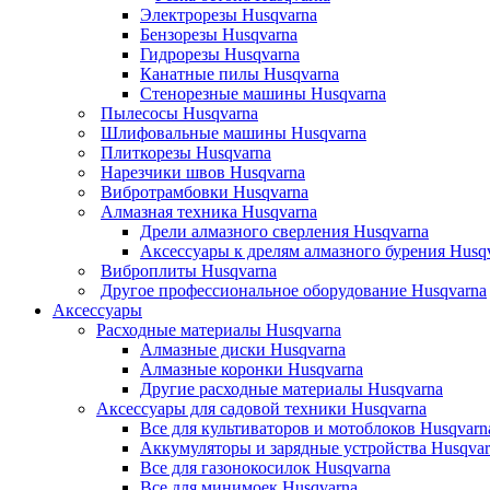
Электрорезы Husqvarna
Бензорезы Husqvarna
Гидрорезы Husqvarna
Канатные пилы Husqvarna
Стенорезные машины Husqvarna
Пылесосы Husqvarna
Шлифовальные машины Husqvarna
Плиткорезы Husqvarna
Нарезчики швов Husqvarna
Вибротрамбовки Husqvarna
Алмазная техника Husqvarna
Дрели алмазного сверления Husqvarna
Аксессуары к дрелям алмазного бурения Husq
Виброплиты Husqvarna
Другое профессиональное оборудование Husqvarna
Аксессуары
Расходные материалы Husqvarna
Алмазные диски Husqvarna
Алмазные коронки Husqvarna
Другие расходные материалы Husqvarna
Аксессуары для садовой техники Husqvarna
Все для культиваторов и мотоблоков Husqvarn
Аккумуляторы и зарядные устройства Husqvar
Все для газонокосилок Husqvarna
Все для минимоек Husqvarna