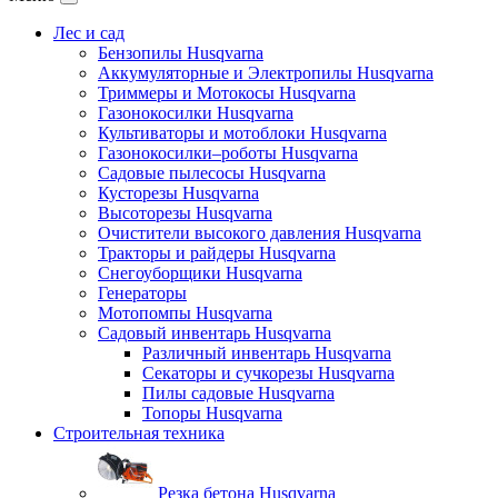
Лес и сад
Бензопилы Husqvarna
Аккумуляторные и Электропилы Нusqvarna
Триммеры и Мотокосы Нusqvarna
Газонокосилки Husqvarna
Культиваторы и мотоблоки Husqvarna
Газонокосилки–роботы Husqvarna
Садовые пылесосы Husqvarna
Кусторезы Husqvarna
Высоторезы Husqvarna
Очистители высокого давления Husqvarna
Тракторы и райдеры Husqvarna
Снегоуборщики Husqvarna
Генераторы
Мотопомпы Husqvarna
Садовый инвентарь Husqvarna
Различный инвентарь Husqvarna
Секаторы и сучкорезы Husqvarna
Пилы садовые Husqvarna
Топоры Husqvarna
Строительная техника
Резка бетона Husqvarna