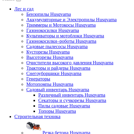
Лес и сад
Бензопилы Husqvarna
Аккумуляторные и Электропилы Нusqvarna
Триммеры и Мотокосы Нusqvarna
Газонокосилки Husqvarna
Культиваторы и мотоблоки Husqvarna
Газонокосилки–роботы Husqvarna
Садовые пылесосы Husqvarna
Кусторезы Husqvarna
Высоторезы Husqvarna
Очистители высокого давления Husqvarna
Тракторы и райдеры Husqvarna
Снегоуборщики Husqvarna
Генераторы
Мотопомпы Husqvarna
Садовый инвентарь Husqvarna
Различный инвентарь Husqvarna
Секаторы и сучкорезы Husqvarna
Пилы садовые Husqvarna
Топоры Husqvarna
Строительная техника
Резка бетона Husqvarna