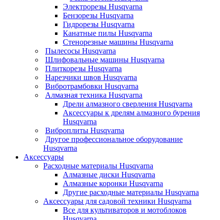
Электрорезы Husqvarna
Бензорезы Husqvarna
Гидрорезы Husqvarna
Канатные пилы Husqvarna
Стенорезные машины Husqvarna
Пылесосы Husqvarna
Шлифовальные машины Husqvarna
Плиткорезы Husqvarna
Нарезчики швов Husqvarna
Вибротрамбовки Husqvarna
Алмазная техника Husqvarna
Дрели алмазного сверления Husqvarna
Аксессуары к дрелям алмазного бурения
Husqvarna
Виброплиты Husqvarna
Другое профессиональное оборудование
Husqvarna
Аксессуары
Расходные материалы Husqvarna
Алмазные диски Husqvarna
Алмазные коронки Husqvarna
Другие расходные материалы Husqvarna
Аксессуары для садовой техники Husqvarna
Все для культиваторов и мотоблоков
Husqvarna