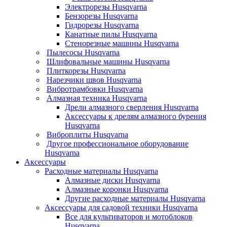
Электрорезы Husqvarna
Бензорезы Husqvarna
Гидрорезы Husqvarna
Канатные пилы Husqvarna
Стенорезные машины Husqvarna
Пылесосы Husqvarna
Шлифовальные машины Husqvarna
Плиткорезы Husqvarna
Нарезчики швов Husqvarna
Вибротрамбовки Husqvarna
Алмазная техника Husqvarna
Дрели алмазного сверления Husqvarna
Аксессуары к дрелям алмазного бурения
Husqvarna
Виброплиты Husqvarna
Другое профессиональное оборудование
Husqvarna
Аксессуары
Расходные материалы Husqvarna
Алмазные диски Husqvarna
Алмазные коронки Husqvarna
Другие расходные материалы Husqvarna
Аксессуары для садовой техники Husqvarna
Все для культиваторов и мотоблоков
Husqvarna