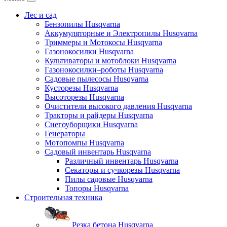
Лес и сад
Бензопилы Husqvarna
Аккумуляторные и Электропилы Нusqvarna
Триммеры и Мотокосы Нusqvarna
Газонокосилки Husqvarna
Культиваторы и мотоблоки Husqvarna
Газонокосилки–роботы Husqvarna
Садовые пылесосы Husqvarna
Кусторезы Husqvarna
Высоторезы Husqvarna
Очистители высокого давления Husqvarna
Тракторы и райдеры Husqvarna
Снегоуборщики Husqvarna
Генераторы
Мотопомпы Husqvarna
Садовый инвентарь Husqvarna
Различный инвентарь Husqvarna
Секаторы и сучкорезы Husqvarna
Пилы садовые Husqvarna
Топоры Husqvarna
Строительная техника
Резка бетона Husqvarna