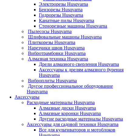
Электрорезы Husqvarna
Бензорезы Husqvarna
Гидрорезы Husqvarna
Канатные пилы Husqvarna
Стенорезные машины Husqvarna
Пылесосы Husqvarna
Шлифовальные машины Husqvarna
Плиткорезы Husqvarna
Нарезчики швов Husqvarna
Вибротрамбовки Husqvarna
Алмазная техника Husqvarna
Дрели алмазного сверления Husqvarna
Аксессуары к дрелям алмазного бурения
Husqvarna
Виброплиты Husqvarna
Другое профессиональное оборудование
Husqvarna
Аксессуары
Расходные материалы Husqvarna
Алмазные диски Husqvarna
Алмазные коронки Husqvarna
Другие расходные материалы Husqvarna
Аксессуары для садовой техники Husqvarna
Все для культиваторов и мотоблоков
Husqvarna