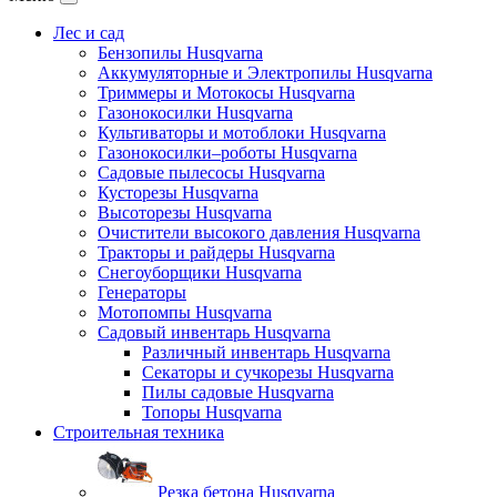
Лес и сад
Бензопилы Husqvarna
Аккумуляторные и Электропилы Нusqvarna
Триммеры и Мотокосы Нusqvarna
Газонокосилки Husqvarna
Культиваторы и мотоблоки Husqvarna
Газонокосилки–роботы Husqvarna
Садовые пылесосы Husqvarna
Кусторезы Husqvarna
Высоторезы Husqvarna
Очистители высокого давления Husqvarna
Тракторы и райдеры Husqvarna
Снегоуборщики Husqvarna
Генераторы
Мотопомпы Husqvarna
Садовый инвентарь Husqvarna
Различный инвентарь Husqvarna
Секаторы и сучкорезы Husqvarna
Пилы садовые Husqvarna
Топоры Husqvarna
Строительная техника
Резка бетона Husqvarna