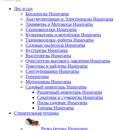
Лес и сад
Бензопилы Husqvarna
Аккумуляторные и Электропилы Нusqvarna
Триммеры и Мотокосы Нusqvarna
Газонокосилки Husqvarna
Культиваторы и мотоблоки Husqvarna
Газонокосилки–роботы Husqvarna
Садовые пылесосы Husqvarna
Кусторезы Husqvarna
Высоторезы Husqvarna
Очистители высокого давления Husqvarna
Тракторы и райдеры Husqvarna
Снегоуборщики Husqvarna
Генераторы
Мотопомпы Husqvarna
Садовый инвентарь Husqvarna
Различный инвентарь Husqvarna
Секаторы и сучкорезы Husqvarna
Пилы садовые Husqvarna
Топоры Husqvarna
Строительная техника
Резка бетона Husqvarna