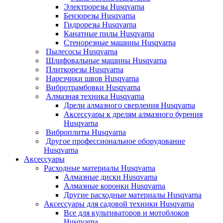
Электрорезы Husqvarna
Бензорезы Husqvarna
Гидрорезы Husqvarna
Канатные пилы Husqvarna
Стенорезные машины Husqvarna
Пылесосы Husqvarna
Шлифовальные машины Husqvarna
Плиткорезы Husqvarna
Нарезчики швов Husqvarna
Вибротрамбовки Husqvarna
Алмазная техника Husqvarna
Дрели алмазного сверления Husqvarna
Аксессуары к дрелям алмазного бурения
Husqvarna
Виброплиты Husqvarna
Другое профессиональное оборудование
Husqvarna
Аксессуары
Расходные материалы Husqvarna
Алмазные диски Husqvarna
Алмазные коронки Husqvarna
Другие расходные материалы Husqvarna
Аксессуары для садовой техники Husqvarna
Все для культиваторов и мотоблоков
Husqvarna