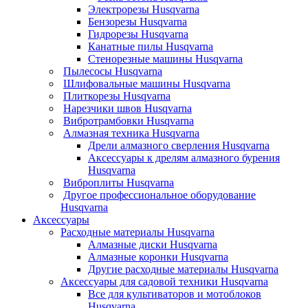
Электрорезы Husqvarna
Бензорезы Husqvarna
Гидрорезы Husqvarna
Канатные пилы Husqvarna
Стенорезные машины Husqvarna
Пылесосы Husqvarna
Шлифовальные машины Husqvarna
Плиткорезы Husqvarna
Нарезчики швов Husqvarna
Вибротрамбовки Husqvarna
Алмазная техника Husqvarna
Дрели алмазного сверления Husqvarna
Аксессуары к дрелям алмазного бурения
Husqvarna
Виброплиты Husqvarna
Другое профессиональное оборудование
Husqvarna
Аксессуары
Расходные материалы Husqvarna
Алмазные диски Husqvarna
Алмазные коронки Husqvarna
Другие расходные материалы Husqvarna
Аксессуары для садовой техники Husqvarna
Все для культиваторов и мотоблоков
Husqvarna