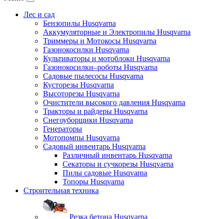
Лес и сад
Бензопилы Husqvarna
Аккумуляторные и Электропилы Нusqvarna
Триммеры и Мотокосы Нusqvarna
Газонокосилки Husqvarna
Культиваторы и мотоблоки Husqvarna
Газонокосилки–роботы Husqvarna
Садовые пылесосы Husqvarna
Кусторезы Husqvarna
Высоторезы Husqvarna
Очистители высокого давления Husqvarna
Тракторы и райдеры Husqvarna
Снегоуборщики Husqvarna
Генераторы
Мотопомпы Husqvarna
Садовый инвентарь Husqvarna
Различный инвентарь Husqvarna
Секаторы и сучкорезы Husqvarna
Пилы садовые Husqvarna
Топоры Husqvarna
Строительная техника
Резка бетона Husqvarna