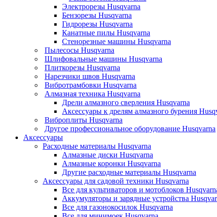
Электрорезы Husqvarna
Бензорезы Husqvarna
Гидрорезы Husqvarna
Канатные пилы Husqvarna
Стенорезные машины Husqvarna
Пылесосы Husqvarna
Шлифовальные машины Husqvarna
Плиткорезы Husqvarna
Нарезчики швов Husqvarna
Вибротрамбовки Husqvarna
Алмазная техника Husqvarna
Дрели алмазного сверления Husqvarna
Аксессуары к дрелям алмазного бурения Husq
Виброплиты Husqvarna
Другое профессиональное оборудование Husqvarna
Аксессуары
Расходные материалы Husqvarna
Алмазные диски Husqvarna
Алмазные коронки Husqvarna
Другие расходные материалы Husqvarna
Аксессуары для садовой техники Husqvarna
Все для культиваторов и мотоблоков Husqvarn
Аккумуляторы и зарядные устройства Husqvar
Все для газонокосилок Husqvarna
Все для минимоек Husqvarna