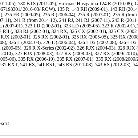
011-05), 580 BTS (2011-05), мотокос Husqvarna 124 R (2010-08), 1
7193301/ 2016-03/ ROW), 135 R, 143 RII (2009-01), 143 RII (2014-0
), 235 FR (2009-05), 235 R (2006-04), 235 R (2007-01), 235 R (from 
07-11), 241 R (from 2014-12), 241 RJ, 241 RJ (2007-11), 243 R (2011
 L (2007-01), 323 LD (2002-01), 323 LD (2005-05), 323 R (2002-01),
323 RII (, 323 RJ (2002-01), 324 RX, 325 CX (2002-01), 325 CX (200
RJX (2002-01), 325 RX (2002-01), 325 RX (2005-05), 325 RX (2008-
-08), 326 L (2004-03), 326 L (2006-04), 326 LDx (2002-08), 326 LD
X (2009-05), 326 R X-Series (2002-02), 326 RJX (2004-03), 326 RJX
010), 327 RJX (2008-03), 327 RX (2008-03), 327 RX (2009/ 2010), 
 (2005-06), 335 RX (2006-10), 335 RX (2007-01), 335 RX (2008/2009
35 RXT, 541 RS, 541 RST, 543 RS (2011-08), 543 RS (2012-03), 54
кст!