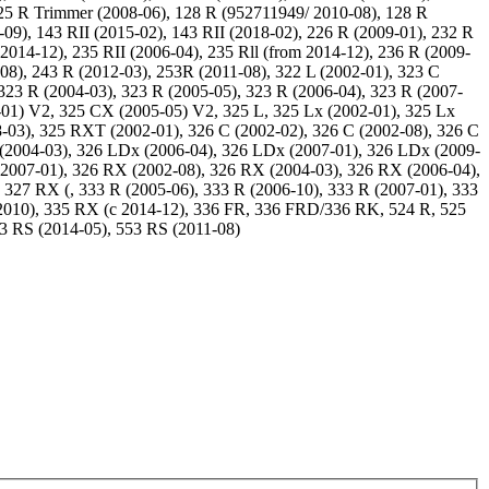
25 R Trimmer (2008-06), 128 R (952711949/ 2010-08), 128 R
9), 143 RII (2015-02), 143 RII (2018-02), 226 R (2009-01), 232 R
2014-12), 235 RII (2006-04), 235 Rll (from 2014-12), 236 R (2009-
-08), 243 R (2012-03), 253R (2011-08), 322 L (2002-01), 323 C
 323 R (2004-03), 323 R (2005-05), 323 R (2006-04), 323 R (2007-
2-01) V2, 325 CX (2005-05) V2, 325 L, 325 Lx (2002-01), 325 Lx
03), 325 RXT (2002-01), 326 C (2002-02), 326 C (2002-08), 326 C
x (2004-03), 326 LDx (2006-04), 326 LDx (2007-01), 326 LDx (2009-
 (2007-01), 326 RX (2002-08), 326 RX (2004-03), 326 RX (2006-04),
327 RX (, 333 R (2005-06), 333 R (2006-10), 333 R (2007-01), 333
/2010), 335 RX (c 2014-12), 336 FR, 336 FRD/336 RK, 524 R, 525
3 RS (2014-05), 553 RS (2011-08)