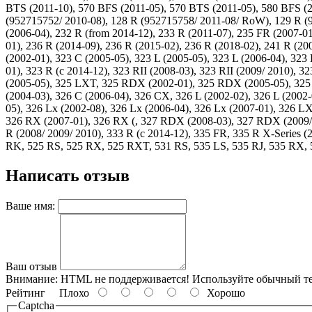
BTS (2011-10), 570 BFS (2011-05), 570 BTS (2011-05), 580 BFS (2
(952715752/ 2010-08), 128 R (952715758/ 2011-08/ RoW), 129 R (96
(2006-04), 232 R (from 2014-12), 233 R (2011-07), 235 FR (2007-01
01), 236 R (2014-09), 236 R (2015-02), 236 R (2018-02), 241 R (20
(2002-01), 323 C (2005-05), 323 L (2005-05), 323 L (2006-04), 323
01), 323 R (c 2014-12), 323 RII (2008-03), 323 RII (2009/ 2010), 
(2005-05), 325 LXT, 325 RDX (2002-01), 325 RDX (2005-05), 325 
(2004-03), 326 C (2006-04), 326 CX, 326 L (2002-02), 326 L (2002
05), 326 Lx (2002-08), 326 Lx (2006-04), 326 Lx (2007-01), 326 L
326 RX (2007-01), 326 RX (, 327 RDX (2008-03), 327 RDX (2009/ 2
R (2008/ 2009/ 2010), 333 R (c 2014-12), 335 FR, 335 R X-Series
RK, 525 RS, 525 RX, 525 RXT, 531 RS, 535 LS, 535 RJ, 535 RX, 5
Написать отзыв
Ваше имя:
Ваш отзыв
Внимание:
HTML не поддерживается! Используйте обычный те
Рейтинг
Плохо
Хорошо
Captcha