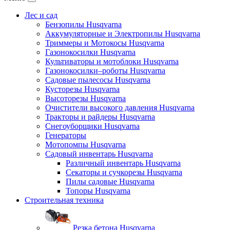
Лес и сад
Бензопилы Husqvarna
Аккумуляторные и Электропилы Нusqvarna
Триммеры и Мотокосы Нusqvarna
Газонокосилки Husqvarna
Культиваторы и мотоблоки Husqvarna
Газонокосилки–роботы Husqvarna
Садовые пылесосы Husqvarna
Кусторезы Husqvarna
Высоторезы Husqvarna
Очистители высокого давления Husqvarna
Тракторы и райдеры Husqvarna
Снегоуборщики Husqvarna
Генераторы
Мотопомпы Husqvarna
Садовый инвентарь Husqvarna
Различный инвентарь Husqvarna
Секаторы и сучкорезы Husqvarna
Пилы садовые Husqvarna
Топоры Husqvarna
Строительная техника
Резка бетона Husqvarna