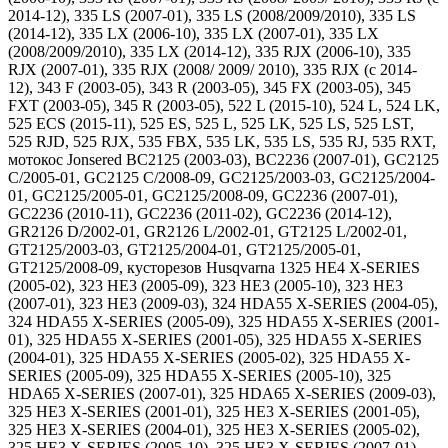
2014-12), 335 LS (2007-01), 335 LS (2008/2009/2010), 335 LS
(2014-12), 335 LX (2006-10), 335 LX (2007-01), 335 LX
(2008/2009/2010), 335 LX (2014-12), 335 RJX (2006-10), 335
RJX (2007-01), 335 RJX (2008/ 2009/ 2010), 335 RJX (c 2014-
12), 343 F (2003-05), 343 R (2003-05), 345 FX (2003-05), 345
FXT (2003-05), 345 R (2003-05), 522 L (2015-10), 524 L, 524 LK,
525 ECS (2015-11), 525 ES, 525 L, 525 LK, 525 LS, 525 LST,
525 RJD, 525 RJX, 535 FBX, 535 LK, 535 LS, 535 RJ, 535 RXT,
мотокос Jonsered BC2125 (2003-03), BC2236 (2007-01), GC2125
C/2005-01, GC2125 C/2008-09, GC2125/2003-03, GC2125/2004-
01, GC2125/2005-01, GC2125/2008-09, GC2236 (2007-01),
GC2236 (2010-11), GC2236 (2011-02), GC2236 (2014-12),
GR2126 D/2002-01, GR2126 L/2002-01, GT2125 L/2002-01,
GT2125/2003-03, GT2125/2004-01, GT2125/2005-01,
GT2125/2008-09, кусторезов Husqvarna 1325 HE4 X-SERIES
(2005-02), 323 HE3 (2005-09), 323 HE3 (2005-10), 323 HE3
(2007-01), 323 HE3 (2009-03), 324 HDA55 X-SERIES (2004-05),
324 HDA55 X-SERIES (2005-09), 325 HDA55 X-SERIES (2001-
01), 325 HDA55 X-SERIES (2001-05), 325 HDA55 X-SERIES
(2004-01), 325 HDA55 X-SERIES (2005-02), 325 HDA55 X-
SERIES (2005-09), 325 HDA55 X-SERIES (2005-10), 325
HDA65 X-SERIES (2007-01), 325 HDA65 X-SERIES (2009-03),
325 HE3 X-SERIES (2001-01), 325 HE3 X-SERIES (2001-05),
325 HE3 X-SERIES (2004-01), 325 HE3 X-SERIES (2005-02),
325 HE3 X-SERIES (2005-10), 325 HE3 X-SERIES (2007-01),