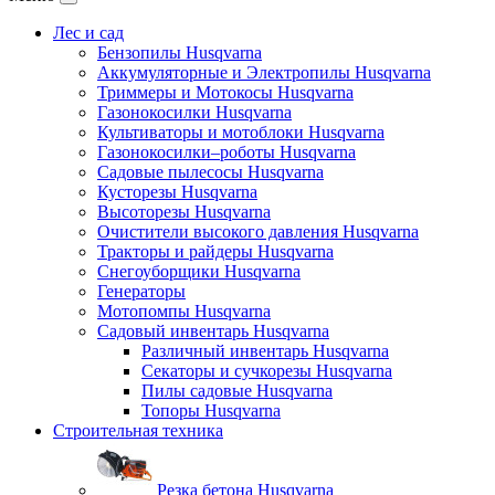
Лес и сад
Бензопилы Husqvarna
Аккумуляторные и Электропилы Нusqvarna
Триммеры и Мотокосы Нusqvarna
Газонокосилки Husqvarna
Культиваторы и мотоблоки Husqvarna
Газонокосилки–роботы Husqvarna
Садовые пылесосы Husqvarna
Кусторезы Husqvarna
Высоторезы Husqvarna
Очистители высокого давления Husqvarna
Тракторы и райдеры Husqvarna
Снегоуборщики Husqvarna
Генераторы
Мотопомпы Husqvarna
Садовый инвентарь Husqvarna
Различный инвентарь Husqvarna
Секаторы и сучкорезы Husqvarna
Пилы садовые Husqvarna
Топоры Husqvarna
Строительная техника
Резка бетона Husqvarna