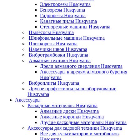
Электрорезы Husqvarna
Бензорезы Husqvarna
Гидрорезы Husqvarna
Канатные пилы Husqvarna
Стенорезные машины Husqvarna
Пылесосы Husqvarna
Шлифовальные машины Husqvarna
Плиткорезы Husqvarna
Нарезчики швов Husqvarna
Вибротрамбовки Husqvarna
Алмазная техника Husqvarna
Дрели алмазного сверления Husqvarna
Аксессуары к дрелям алмазного бурения
Husqvarna
Виброплиты Husqvarna
Другое профессиональное оборудование
Husqvarna
Аксессуары
Расходные материалы Husqvarna
Алмазные диски Husqvarna
Алмазные коронки Husqvarna
Другие расходные материалы Husqvarna
Аксессуары для садовой техники Husqvarna
Все для культиваторов и мотоблоков
Husqvarna