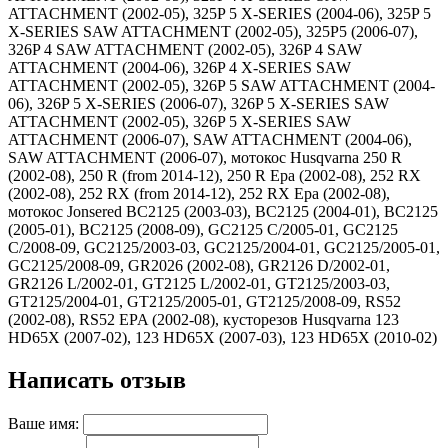
ATTACHMENT (2002-05), 325P 5 X-SERIES (2004-06), 325P 5
X-SERIES SAW ATTACHMENT (2002-05), 325P5 (2006-07),
326P 4 SAW ATTACHMENT (2002-05), 326P 4 SAW
ATTACHMENT (2004-06), 326P 4 X-SERIES SAW
ATTACHMENT (2002-05), 326P 5 SAW ATTACHMENT (2004-
06), 326P 5 X-SERIES (2006-07), 326P 5 X-SERIES SAW
ATTACHMENT (2002-05), 326P 5 X-SERIES SAW
ATTACHMENT (2006-07), SAW ATTACHMENT (2004-06),
SAW ATTACHMENT (2006-07), мотокос Husqvarna 250 R
(2002-08), 250 R (from 2014-12), 250 R Epa (2002-08), 252 RX
(2002-08), 252 RX (from 2014-12), 252 RX Epa (2002-08),
мотокос Jonsered BC2125 (2003-03), BC2125 (2004-01), BC2125
(2005-01), BC2125 (2008-09), GC2125 C/2005-01, GC2125
C/2008-09, GC2125/2003-03, GC2125/2004-01, GC2125/2005-01,
GC2125/2008-09, GR2026 (2002-08), GR2126 D/2002-01,
GR2126 L/2002-01, GT2125 L/2002-01, GT2125/2003-03,
GT2125/2004-01, GT2125/2005-01, GT2125/2008-09, RS52
(2002-08), RS52 EPA (2002-08), кусторезов Husqvarna 123
HD65X (2007-02), 123 HD65X (2007-03), 123 HD65X (2010-02)
Написать отзыв
Ваше имя: