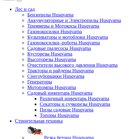
Лес и сад
Бензопилы Husqvarna
Аккумуляторные и Электропилы Нusqvarna
Триммеры и Мотокосы Нusqvarna
Газонокосилки Husqvarna
Культиваторы и мотоблоки Husqvarna
Газонокосилки–роботы Husqvarna
Садовые пылесосы Husqvarna
Кусторезы Husqvarna
Высоторезы Husqvarna
Очистители высокого давления Husqvarna
Тракторы и райдеры Husqvarna
Снегоуборщики Husqvarna
Генераторы
Мотопомпы Husqvarna
Садовый инвентарь Husqvarna
Различный инвентарь Husqvarna
Секаторы и сучкорезы Husqvarna
Пилы садовые Husqvarna
Топоры Husqvarna
Строительная техника
Резка бетона Husqvarna