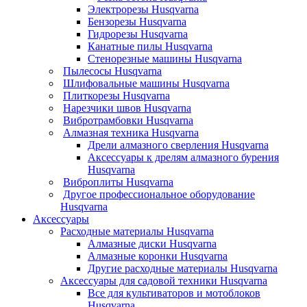
Электрорезы Husqvarna
Бензорезы Husqvarna
Гидрорезы Husqvarna
Канатные пилы Husqvarna
Стенорезные машины Husqvarna
Пылесосы Husqvarna
Шлифовальные машины Husqvarna
Плиткорезы Husqvarna
Нарезчики швов Husqvarna
Вибротрамбовки Husqvarna
Алмазная техника Husqvarna
Дрели алмазного сверления Husqvarna
Аксессуары к дрелям алмазного бурения
Husqvarna
Виброплиты Husqvarna
Другое профессиональное оборудование
Husqvarna
Аксессуары
Расходные материалы Husqvarna
Алмазные диски Husqvarna
Алмазные коронки Husqvarna
Другие расходные материалы Husqvarna
Аксессуары для садовой техники Husqvarna
Все для культиваторов и мотоблоков
Husqvarna