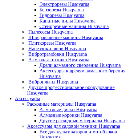
Электрорезы Husqvarna
Бензорезы Husqvarna
Гидрорезы Husqvarna
Канатные пилы Husqvarna
Стенорезные машины Husqvarna
Пылесосы Husqvarna
Шлифовальные машины Husqvarna
Плиткорезы Husqvarna
Нарезчики швов Husqvarna
Вибротрамбовки Husqvarna
Алмазная техника Husqvarna
Дрели алмазного сверления Husqvarna
Аксессуары к дрелям алмазного бурения
Husqvarna
Виброплиты Husqvarna
Другое профессиональное оборудование
Husqvarna
Аксессуары
Расходные материалы Husqvarna
Алмазные диски Husqvarna
Алмазные коронки Husqvarna
Другие расходные материалы Husqvarna
Аксессуары для садовой техники Husqvarna
Все для культиваторов и мотоблоков
Husqvarna