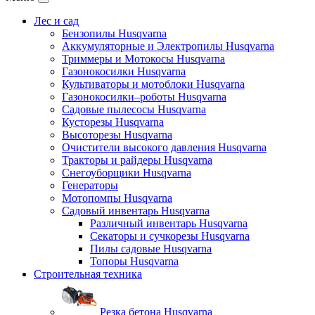
Лес и сад
Бензопилы Husqvarna
Аккумуляторные и Электропилы Нusqvarna
Триммеры и Мотокосы Нusqvarna
Газонокосилки Husqvarna
Культиваторы и мотоблоки Husqvarna
Газонокосилки–роботы Husqvarna
Садовые пылесосы Husqvarna
Кусторезы Husqvarna
Высоторезы Husqvarna
Очистители высокого давления Husqvarna
Тракторы и райдеры Husqvarna
Снегоуборщики Husqvarna
Генераторы
Мотопомпы Husqvarna
Садовый инвентарь Husqvarna
Различный инвентарь Husqvarna
Секаторы и сучкорезы Husqvarna
Пилы садовые Husqvarna
Топоры Husqvarna
Строительная техника
Резка бетона Husqvarna