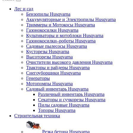
Лес и сад
Бензопилы Husqvarna
Аккумуляторные и Электропилы Нusqvarna
Триммеры и Мотокосы Нusqvarna
Газонокосилки Husqvarna
Культиваторы и мотоблоки Husqvarna
Газонокосилки–роботы Husqvarna
Садовые пылесосы Husqvarna
Кусторезы Husqvarna
Высоторезы Husqvarna
Очистители высокого давления Husqvarna
Тракторы и райдеры Husqvarna
Снегоуборщики Husqvarna
Генераторы
Мотопомпы Husqvarna
Садовый инвентарь Husqvarna
Различный инвентарь Husqvarna
Секаторы и сучкорезы Husqvarna
Пилы садовые Husqvarna
Топоры Husqvarna
Строительная техника
Резка бетона Husqvarna