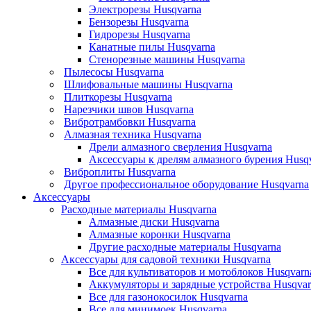
Электрорезы Husqvarna
Бензорезы Husqvarna
Гидрорезы Husqvarna
Канатные пилы Husqvarna
Стенорезные машины Husqvarna
Пылесосы Husqvarna
Шлифовальные машины Husqvarna
Плиткорезы Husqvarna
Нарезчики швов Husqvarna
Вибротрамбовки Husqvarna
Алмазная техника Husqvarna
Дрели алмазного сверления Husqvarna
Аксессуары к дрелям алмазного бурения Husq
Виброплиты Husqvarna
Другое профессиональное оборудование Husqvarna
Аксессуары
Расходные материалы Husqvarna
Алмазные диски Husqvarna
Алмазные коронки Husqvarna
Другие расходные материалы Husqvarna
Аксессуары для садовой техники Husqvarna
Все для культиваторов и мотоблоков Husqvarn
Аккумуляторы и зарядные устройства Husqvar
Все для газонокосилок Husqvarna
Все для минимоек Husqvarna