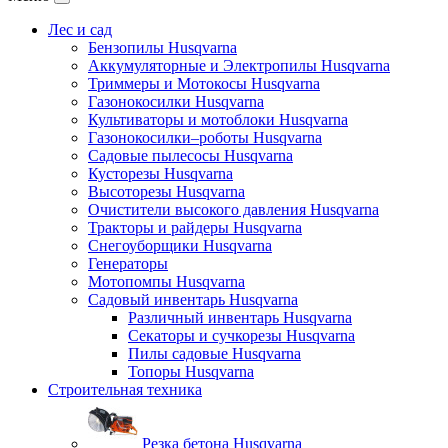
Лес и сад
Бензопилы Husqvarna
Аккумуляторные и Электропилы Нusqvarna
Триммеры и Мотокосы Нusqvarna
Газонокосилки Husqvarna
Культиваторы и мотоблоки Husqvarna
Газонокосилки–роботы Husqvarna
Садовые пылесосы Husqvarna
Кусторезы Husqvarna
Высоторезы Husqvarna
Очистители высокого давления Husqvarna
Тракторы и райдеры Husqvarna
Снегоуборщики Husqvarna
Генераторы
Мотопомпы Husqvarna
Садовый инвентарь Husqvarna
Различный инвентарь Husqvarna
Секаторы и сучкорезы Husqvarna
Пилы садовые Husqvarna
Топоры Husqvarna
Строительная техника
Резка бетона Husqvarna