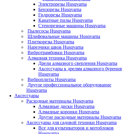
Электрорезы Husqvarna
Бензорезы Husqvarna
Гидрорезы Husqvarna
Канатные пилы Husqvarna
Стенорезные машины Husqvarna
Пылесосы Husqvarna
Шлифовальные машины Husqvarna
Плиткорезы Husqvarna
Нарезчики швов Husqvarna
Вибротрамбовки Husqvarna
Алмазная техника Husqvarna
Дрели алмазного сверления Husqvarna
Аксессуары к дрелям алмазного бурения
Husqvarna
Виброплиты Husqvarna
Другое профессиональное оборудование
Husqvarna
Аксессуары
Расходные материалы Husqvarna
Алмазные диски Husqvarna
Алмазные коронки Husqvarna
Другие расходные материалы Husqvarna
Аксессуары для садовой техники Husqvarna
Все для культиваторов и мотоблоков
Husqvarna