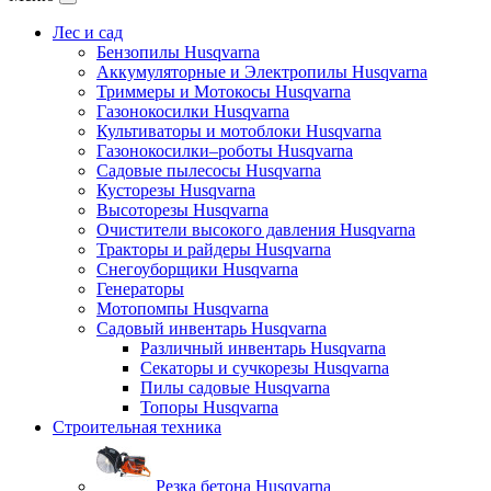
Лес и сад
Бензопилы Husqvarna
Аккумуляторные и Электропилы Нusqvarna
Триммеры и Мотокосы Нusqvarna
Газонокосилки Husqvarna
Культиваторы и мотоблоки Husqvarna
Газонокосилки–роботы Husqvarna
Садовые пылесосы Husqvarna
Кусторезы Husqvarna
Высоторезы Husqvarna
Очистители высокого давления Husqvarna
Тракторы и райдеры Husqvarna
Снегоуборщики Husqvarna
Генераторы
Мотопомпы Husqvarna
Садовый инвентарь Husqvarna
Различный инвентарь Husqvarna
Секаторы и сучкорезы Husqvarna
Пилы садовые Husqvarna
Топоры Husqvarna
Строительная техника
Резка бетона Husqvarna