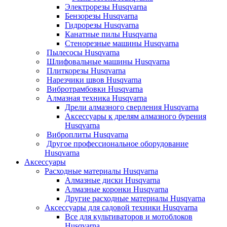
Электрорезы Husqvarna
Бензорезы Husqvarna
Гидрорезы Husqvarna
Канатные пилы Husqvarna
Стенорезные машины Husqvarna
Пылесосы Husqvarna
Шлифовальные машины Husqvarna
Плиткорезы Husqvarna
Нарезчики швов Husqvarna
Вибротрамбовки Husqvarna
Алмазная техника Husqvarna
Дрели алмазного сверления Husqvarna
Аксессуары к дрелям алмазного бурения
Husqvarna
Виброплиты Husqvarna
Другое профессиональное оборудование
Husqvarna
Аксессуары
Расходные материалы Husqvarna
Алмазные диски Husqvarna
Алмазные коронки Husqvarna
Другие расходные материалы Husqvarna
Аксессуары для садовой техники Husqvarna
Все для культиваторов и мотоблоков
Husqvarna