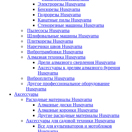
Электрорезы Husqvarna
Бензорезы Husqvarna
Гидрорезы Husqvarna
Канатные пилы Husqvarna
Стенорезные машины Husqvarna
Пылесосы Husqvarna
Шлифовальные машины Husqvarna
Плиткорезы Husqvarna
Нарезчики швов Husqvarna
Вибротрамбовки Husqvarna
Алмазная техника Husqvarna
Дрели алмазного сверления Husqvarna
Аксессуары к дрелям алмазного бурения
Husqvarna
Виброплиты Husqvarna
Другое профессиональное оборудование
Husqvarna
Аксессуары
Расходные материалы Husqvarna
Алмазные диски Husqvarna
Алмазные коронки Husqvarna
Другие расходные материалы Husqvarna
Аксессуары для садовой техники Husqvarna
Все для культиваторов и мотоблоков
Husqvarna