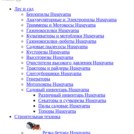
Лес и сад
Бензопилы Husqvarna
Аккумуляторные и Электропилы Нusqvarna
Триммеры и Мотокосы Нusqvarna
Газонокосилки Husqvarna
Культиваторы и мотоблоки Husqvarna
Газонокосилки–роботы Husqvarna
Садовые пылесосы Husqvarna
Кусторезы Husqvarna
Высоторезы Husqvarna
Очистители высокого давления Husqvarna
Тракторы и райдеры Husqvarna
Снегоуборщики Husqvarna
Генераторы
Мотопомпы Husqvarna
Садовый инвентарь Husqvarna
Различный инвентарь Husqvarna
Секаторы и сучкорезы Husqvarna
Пилы садовые Husqvarna
Топоры Husqvarna
Строительная техника
Резка бетона Husqvarna