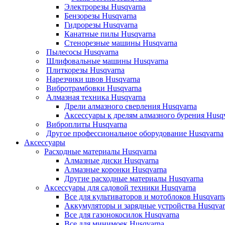
Электрорезы Husqvarna
Бензорезы Husqvarna
Гидрорезы Husqvarna
Канатные пилы Husqvarna
Стенорезные машины Husqvarna
Пылесосы Husqvarna
Шлифовальные машины Husqvarna
Плиткорезы Husqvarna
Нарезчики швов Husqvarna
Вибротрамбовки Husqvarna
Алмазная техника Husqvarna
Дрели алмазного сверления Husqvarna
Аксессуары к дрелям алмазного бурения Husq
Виброплиты Husqvarna
Другое профессиональное оборудование Husqvarna
Аксессуары
Расходные материалы Husqvarna
Алмазные диски Husqvarna
Алмазные коронки Husqvarna
Другие расходные материалы Husqvarna
Аксессуары для садовой техники Husqvarna
Все для культиваторов и мотоблоков Husqvarn
Аккумуляторы и зарядные устройства Husqvar
Все для газонокосилок Husqvarna
Все для минимоек Husqvarna