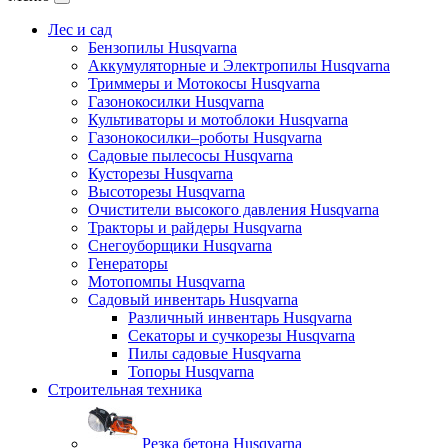
Лес и сад
Бензопилы Husqvarna
Аккумуляторные и Электропилы Нusqvarna
Триммеры и Мотокосы Нusqvarna
Газонокосилки Husqvarna
Культиваторы и мотоблоки Husqvarna
Газонокосилки–роботы Husqvarna
Садовые пылесосы Husqvarna
Кусторезы Husqvarna
Высоторезы Husqvarna
Очистители высокого давления Husqvarna
Тракторы и райдеры Husqvarna
Снегоуборщики Husqvarna
Генераторы
Мотопомпы Husqvarna
Садовый инвентарь Husqvarna
Различный инвентарь Husqvarna
Секаторы и сучкорезы Husqvarna
Пилы садовые Husqvarna
Топоры Husqvarna
Строительная техника
Резка бетона Husqvarna