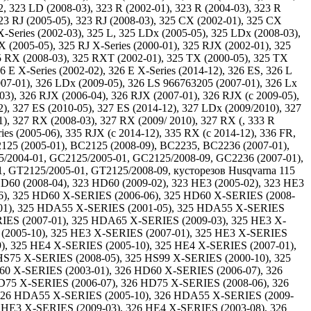
2, 323 LD (2008-03), 323 R (2002-01), 323 R (2004-03), 323 R
 323 RJ (2005-05), 323 RJ (2008-03), 325 CX (2002-01), 325 CX
X-Series (2002-03), 325 L, 325 LDx (2005-05), 325 LDx (2008-03),
 (2005-05), 325 RJ X-Series (2000-01), 325 RJX (2002-01), 325
5 RX (2008-03), 325 RXT (2002-01), 325 TX (2000-05), 325 TX
6 E X-Series (2002-02), 326 E X-Series (2014-12), 326 ES, 326 L
2007-01), 326 LDx (2009-05), 326 LS 966763205 (2007-01), 326 Lx
-03), 326 RJX (2006-04), 326 RJX (2007-01), 326 RJX (c 2009-05),
2), 327 ES (2010-05), 327 ES (2014-12), 327 LDx (2009/2010), 327
), 327 RX (2008-03), 327 RX (2009/ 2010), 327 RX (, 333 R
ries (2005-06), 335 RJX (c 2014-12), 335 RX (c 2014-12), 336 FR,
125 (2005-01), BC2125 (2008-09), BC2235, BC2236 (2007-01),
5/2004-01, GC2125/2005-01, GC2125/2008-09, GC2236 (2007-01),
, GT2125/2005-01, GT2125/2008-09, кусторезов Husqvarna 115
D60 (2008-04), 323 HD60 (2009-02), 323 HE3 (2005-02), 323 HE3
06), 325 HD60 X-SERIES (2006-06), 325 HD60 X-SERIES (2008-
-01), 325 HDA55 X-SERIES (2001-05), 325 HDA55 X-SERIES
IES (2007-01), 325 HDA65 X-SERIES (2009-03), 325 HE3 X-
 (2005-10), 325 HE3 X-SERIES (2007-01), 325 HE3 X-SERIES
), 325 HE4 X-SERIES (2005-10), 325 HE4 X-SERIES (2007-01),
HS75 X-SERIES (2008-05), 325 HS99 X-SERIES (2000-10), 325
60 X-SERIES (2003-01), 326 HD60 X-SERIES (2006-07), 326
D75 X-SERIES (2006-07), 326 HD75 X-SERIES (2008-06), 326
326 HDA55 X-SERIES (2005-10), 326 HDA55 X-SERIES (2009-
 HE3 X-SERIES (2009-03), 326 HE4 X-SERIES (2003-08), 326