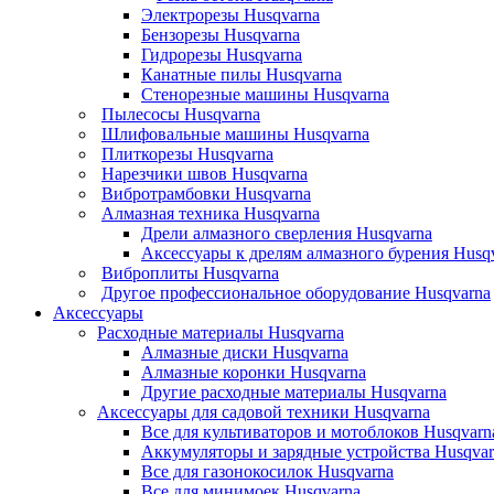
Электрорезы Husqvarna
Бензорезы Husqvarna
Гидрорезы Husqvarna
Канатные пилы Husqvarna
Стенорезные машины Husqvarna
Пылесосы Husqvarna
Шлифовальные машины Husqvarna
Плиткорезы Husqvarna
Нарезчики швов Husqvarna
Вибротрамбовки Husqvarna
Алмазная техника Husqvarna
Дрели алмазного сверления Husqvarna
Аксессуары к дрелям алмазного бурения Husq
Виброплиты Husqvarna
Другое профессиональное оборудование Husqvarna
Аксессуары
Расходные материалы Husqvarna
Алмазные диски Husqvarna
Алмазные коронки Husqvarna
Другие расходные материалы Husqvarna
Аксессуары для садовой техники Husqvarna
Все для культиваторов и мотоблоков Husqvarn
Аккумуляторы и зарядные устройства Husqvar
Все для газонокосилок Husqvarna
Все для минимоек Husqvarna