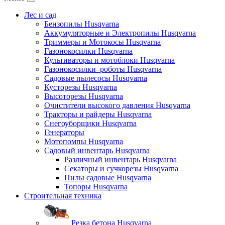
Лес и сад
Бензопилы Husqvarna
Аккумуляторные и Электропилы Нusqvarna
Триммеры и Мотокосы Нusqvarna
Газонокосилки Husqvarna
Культиваторы и мотоблоки Husqvarna
Газонокосилки–роботы Husqvarna
Садовые пылесосы Husqvarna
Кусторезы Husqvarna
Высоторезы Husqvarna
Очистители высокого давления Husqvarna
Тракторы и райдеры Husqvarna
Снегоуборщики Husqvarna
Генераторы
Мотопомпы Husqvarna
Садовый инвентарь Husqvarna
Различный инвентарь Husqvarna
Секаторы и сучкорезы Husqvarna
Пилы садовые Husqvarna
Топоры Husqvarna
Строительная техника
Резка бетона Husqvarna