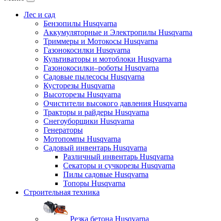
Лес и сад
Бензопилы Husqvarna
Аккумуляторные и Электропилы Нusqvarna
Триммеры и Мотокосы Нusqvarna
Газонокосилки Husqvarna
Культиваторы и мотоблоки Husqvarna
Газонокосилки–роботы Husqvarna
Садовые пылесосы Husqvarna
Кусторезы Husqvarna
Высоторезы Husqvarna
Очистители высокого давления Husqvarna
Тракторы и райдеры Husqvarna
Снегоуборщики Husqvarna
Генераторы
Мотопомпы Husqvarna
Садовый инвентарь Husqvarna
Различный инвентарь Husqvarna
Секаторы и сучкорезы Husqvarna
Пилы садовые Husqvarna
Топоры Husqvarna
Строительная техника
Резка бетона Husqvarna