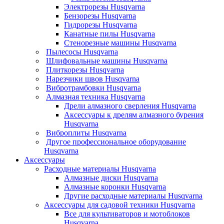
Электрорезы Husqvarna
Бензорезы Husqvarna
Гидрорезы Husqvarna
Канатные пилы Husqvarna
Стенорезные машины Husqvarna
Пылесосы Husqvarna
Шлифовальные машины Husqvarna
Плиткорезы Husqvarna
Нарезчики швов Husqvarna
Вибротрамбовки Husqvarna
Алмазная техника Husqvarna
Дрели алмазного сверления Husqvarna
Аксессуары к дрелям алмазного бурения
Husqvarna
Виброплиты Husqvarna
Другое профессиональное оборудование
Husqvarna
Аксессуары
Расходные материалы Husqvarna
Алмазные диски Husqvarna
Алмазные коронки Husqvarna
Другие расходные материалы Husqvarna
Аксессуары для садовой техники Husqvarna
Все для культиваторов и мотоблоков
Husqvarna