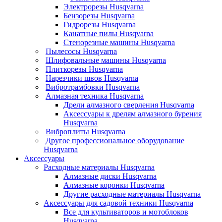
Электрорезы Husqvarna
Бензорезы Husqvarna
Гидрорезы Husqvarna
Канатные пилы Husqvarna
Стенорезные машины Husqvarna
Пылесосы Husqvarna
Шлифовальные машины Husqvarna
Плиткорезы Husqvarna
Нарезчики швов Husqvarna
Вибротрамбовки Husqvarna
Алмазная техника Husqvarna
Дрели алмазного сверления Husqvarna
Аксессуары к дрелям алмазного бурения
Husqvarna
Виброплиты Husqvarna
Другое профессиональное оборудование
Husqvarna
Аксессуары
Расходные материалы Husqvarna
Алмазные диски Husqvarna
Алмазные коронки Husqvarna
Другие расходные материалы Husqvarna
Аксессуары для садовой техники Husqvarna
Все для культиваторов и мотоблоков
Husqvarna