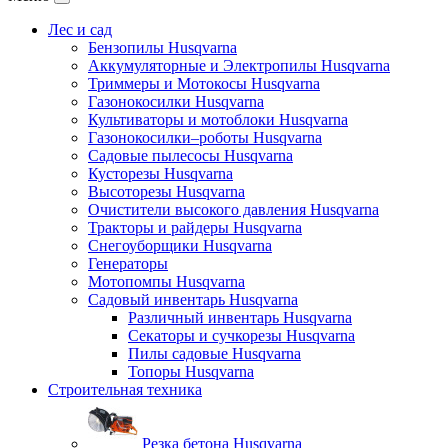
Лес и сад
Бензопилы Husqvarna
Аккумуляторные и Электропилы Нusqvarna
Триммеры и Мотокосы Нusqvarna
Газонокосилки Husqvarna
Культиваторы и мотоблоки Husqvarna
Газонокосилки–роботы Husqvarna
Садовые пылесосы Husqvarna
Кусторезы Husqvarna
Высоторезы Husqvarna
Очистители высокого давления Husqvarna
Тракторы и райдеры Husqvarna
Снегоуборщики Husqvarna
Генераторы
Мотопомпы Husqvarna
Садовый инвентарь Husqvarna
Различный инвентарь Husqvarna
Секаторы и сучкорезы Husqvarna
Пилы садовые Husqvarna
Топоры Husqvarna
Строительная техника
Резка бетона Husqvarna