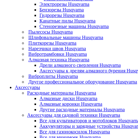
Электрорезы Husqvarna
Бензорезы Husqvarna
Гидрорезы Husqvarna
Канатные пилы Husqvarna
Стенорезные машины Husqvarna
Пылесосы Husqvarna
Шлифовальные машины Husqvarna
Плиткорезы Husqvarna
Нарезчики швов Husqvarna
Вибротрамбовки Husqvarna
Алмазная техника Husqvarna
Дрели алмазного сверления Husqvarna
Аксессуары к дрелям алмазного бурения Husq
Виброплиты Husqvarna
Другое профессиональное оборудование Husqvarna
Аксессуары
Расходные материалы Husqvarna
Алмазные диски Husqvarna
Алмазные коронки Husqvarna
Другие расходные материалы Husqvarna
Аксессуары для садовой техники Husqvarna
Все для культиваторов и мотоблоков Husqvarn
Аккумуляторы и зарядные устройства Husqvar
Все для газонокосилок Husqvarna
Все для минимоек Husqvarna