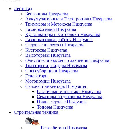
Лес и сад
Бензопилы Husqvarna
Аккумуляторные и Электропилы Нusqvarna
Триммеры и Мотокосы Нusqvarna
Газонокосилки Husqvarna
Культиваторы и мотоблоки Husqvarna
Газонокосилки–роботы Husqvarna
Садовые пылесосы Husqvarna
Кусторезы Husqvarna
Высоторезы Husqvarna
Очистители высокого давления Husqvarna
Тракторы и райдеры Husqvarna
Снегоуборщики Husqvarna
Генераторы
Мотопомпы Husqvarna
Садовый инвентарь Husqvarna
Различный инвентарь Husqvarna
Секаторы и сучкорезы Husqvarna
Пилы садовые Husqvarna
Топоры Husqvarna
Строительная техника
Резка бетона Husqvarna