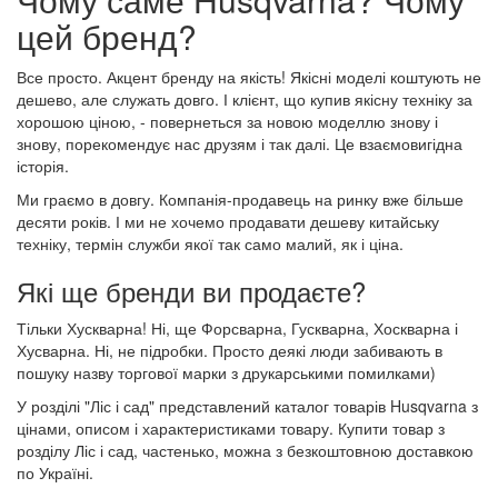
цей бренд?
Все просто. Акцент бренду на якість! Якісні моделі коштують не
дешево, але служать довго. І клієнт, що купив якісну техніку за
хорошою ціною, - повернеться за новою моделлю знову і
знову, порекомендує нас друзям і так далі. Це взаємовигідна
історія.
Ми граємо в довгу. Компанія-продавець на ринку вже більше
десяти років. І ми не хочемо продавати дешеву китайську
техніку, термін служби якої так само малий, як і ціна.
Які ще бренди ви продаєте?
Тільки Хускварна! Ні, ще Форсварна, Гускварна, Хоскварна і
Хусварна. Ні, не підробки. Просто деякі люди забивають в
пошуку назву торгової марки з друкарськими помилками)
У розділі "Ліс і сад" представлений каталог товарів Husqvarna з
цінами, описом і характеристиками товару. Купити товар з
розділу Ліс і сад, частенько, можна з безкоштовною доставкою
по Україні.