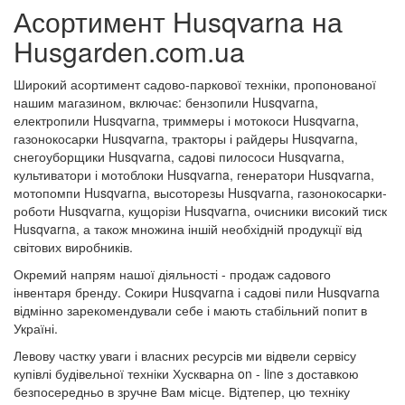
Асортимент Husqvarna на
Husgarden.com.ua
Широкий асортимент садово-паркової техніки, пропонованої
нашим магазином, включає: бензопили Husqvarna,
електропили Husqvarna, триммеры і мотокоси Husqvarna,
газонокосарки Husqvarna, тракторы і райдеры Husqvarna,
снегоуборщики Husqvarna, садові пилососи Husqvarna,
культиватори і мотоблоки Husqvarna, генератори Husqvarna,
мотопомпи Husqvarna, высоторезы Husqvarna, газонокосарки-
роботи Husqvarna, кущорізи Husqvarna, очисники високий тиск
Husqvarna, а також множина іншій необхідній продукції від
світових виробників.
Окремий напрям нашої діяльності - продаж садового
інвентаря бренду. Сокири Husqvarna і садові пили Husqvarna
відмінно зарекомендували себе і мають стабільний попит в
Україні.
Левову частку уваги і власних ресурсів ми відвели сервісу
купівлі будівельної техніки Хускварна on - line з доставкою
безпосередньо в зручне Вам місце. Відтепер, цю техніку