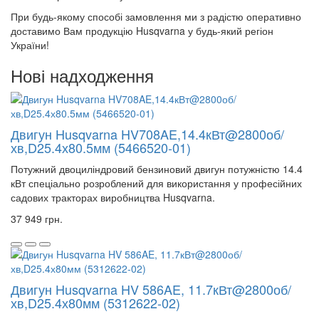
При будь-якому способі замовлення ми з радістю оперативно
доставимо Вам продукцію Husqvarna у будь-який регіон
України!
Нові надходження
Двигун Husqvarna HV708AE,14.4кВт@2800об/
хв,D25.4х80.5мм (5466520-01)
Потужний двоциліндровий бензиновий двигун потужністю 14.4
кВт спеціально розроблений для використання у професійних
садових тракторах виробництва Husqvarna.
37 949 грн.
Двигун Husqvarna HV 586AE, 11.7кВт@2800об/
хв,D25.4х80мм (5312622-02)