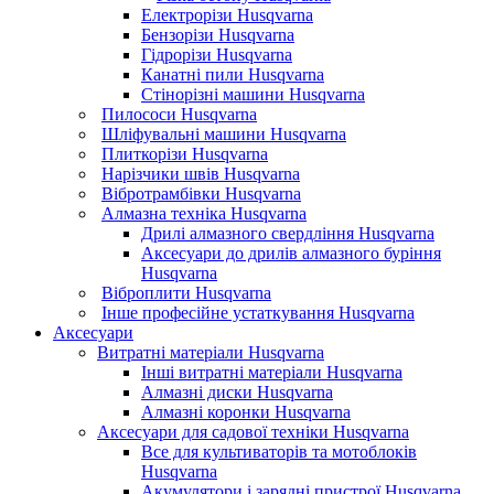
Електрорізи Husqvarna
Бензорізи Husqvarna
Гідрорізи Husqvarna
Канатні пили Husqvarna
Стінорізні машини Husqvarna
Пилососи Husqvarna
Шліфувальні машини Husqvarna
Плиткорізи Husqvarna
Нарізчики швів Husqvarna
Вібротрамбівки Husqvarna
Алмазна техніка Husqvarna
Дрилі алмазного свердління Husqvarna
Аксесуари до дрилів алмазного буріння
Husqvarna
Віброплити Husqvarna
Інше професійне устаткування Husqvarna
Аксесуари
Витратні матеріали Husqvarna
Інші витратні матеріали Husqvarna
Алмазні диски Husqvarna
Алмазні коронки Husqvarna
Аксесуари для садової техніки Husqvarna
Все для культиваторів та мотоблоків
Husqvarna
Акумулятори і зарядні пристрої Husqvarna