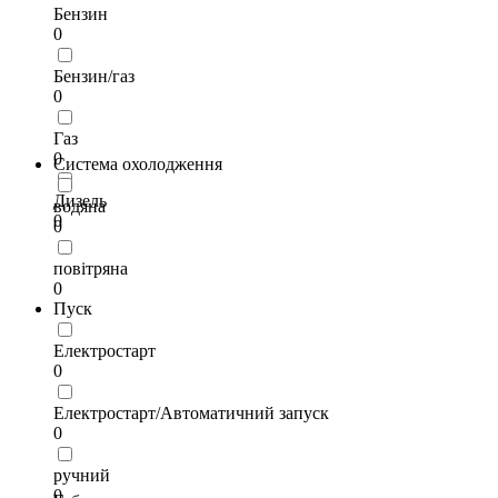
Бензин
0
Бензин/газ
0
Газ
0
Система охолодження
Дизель
водяна
0
0
повітряна
0
Пуск
Електростарт
0
Електростарт/Автоматичний запуск
0
ручний
0