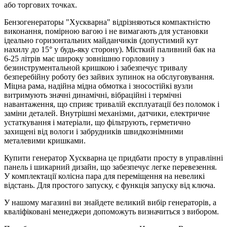
або торгових точках.
Бензогенераторы "Xускварна" відрізняються компактністю
виконання, помірною вагою і не вимагають для установки
ідеально горизонтальних майданчиків (допустимий кут
нахилу до 15° у будь-яку сторону). Місткий паливний бак на
6-25 літрів має широку зовнішню горловину з
безинструментальной кришкою і забезпечує тривалу
безперебійну роботу без зайвих зупинок на обслуговування.
Міцна рама, надійна мідна обмотка і зносостійкі вузли
витримують значні динамічні, вібраційні і термічні
навантаження, що сприяє тривалій експлуатації без поломок і
заміни деталей. Внутрішні механізми, датчики, електричне
устаткування і матеріали, що фільтрують, герметично
захищені від вологи і забрудників швидкознімними
металевими кришками.
Купити генератор Xускварна це придбати просту в управлінні
панель і шикарний дизайн, що забезпечує легке перевезення.
У комплектації колісна пара для переміщення на невеликі
відстань. Для простого запуску, є функція запуску від ключа.
У нашому магазині ви знайдете великий вибір генераторів, а
кваліфіковані менеджери допоможуть визначиться з вибором.