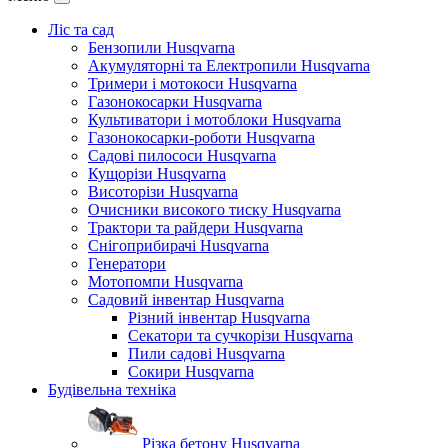
Ліс та сад
Бензопили Husqvarna
Акумуляторні та Електропили Husqvarna
Тримери і мотокоси Husqvarna
Газонокосарки Husqvarna
Культиватори і мотоблоки Husqvarna
Газонокосарки-роботи Husqvarna
Садові пилососи Husqvarna
Кущорізи Husqvarna
Висоторізи Husqvarna
Очисники високого тиску Husqvarna
Трактори та райдери Husqvarna
Снігоприбирачі Husqvarna
Генератори
Мотопомпи Husqvarna
Садовий інвентар Husqvarna
Різний інвентар Husqvarna
Секатори та сучкорізи Husqvarna
Пили садові Husqvarna
Сокири Husqvarna
Будівельна техніка
Різка бетону Husqvarna