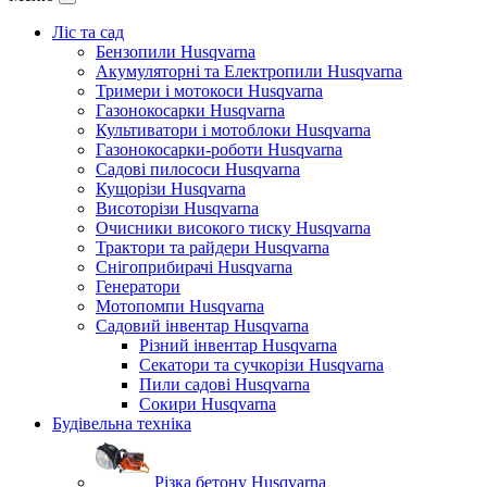
Ліс та сад
Бензопили Husqvarna
Акумуляторні та Електропили Husqvarna
Тримери і мотокоси Husqvarna
Газонокосарки Husqvarna
Культиватори і мотоблоки Husqvarna
Газонокосарки-роботи Husqvarna
Садові пилососи Husqvarna
Кущорізи Husqvarna
Висоторізи Husqvarna
Очисники високого тиску Husqvarna
Трактори та райдери Husqvarna
Снігоприбирачі Husqvarna
Генератори
Мотопомпи Husqvarna
Садовий інвентар Husqvarna
Різний інвентар Husqvarna
Секатори та сучкорізи Husqvarna
Пили садові Husqvarna
Сокири Husqvarna
Будівельна техніка
Різка бетону Husqvarna