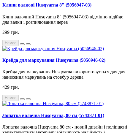
Клини валкові Husqvarna 8" (5056947-03)
К
лин
валочний
Husqvarna
8
"
(
5056947-03
)
в
ідмінно
підійде
для
валки
і
розпилювання
дерев
299 грн.
Немає
Крейда для маркування Husqvarna (5056946-02)
Крейда для
маркування
Husqvarna
використовується
для
для
нанесення
маркувань
на
стовбур
дерева
.
429 грн.
Немає
Лопатка валочна Husqvarna, 80 см (5743871-01)
Лопатка валочна Husqvarna 80 см - новий дизайн і поліпшені
характеристики матеріалу збільшують надійність і