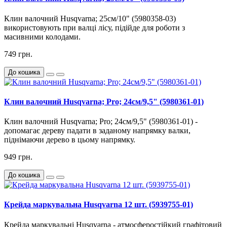
Клин валочний
Husqvarna
; 25см/10" (5980358-03)
використовують
при
валці
лісу
,
підійде
для
роботи
з
масивними
колодами
.
749 грн.
До кошика
Клин валочний Husqvarna; Pro; 24см/9,5" (5980361-01)
Клин валочний Husqvarna; Pro; 24см/9,5" (5980361-01) -
допомагає дереву падати в заданому напрямку валки,
піднімаючи дерево в цьому напрямку.
949 грн.
До кошика
Крейда маркувальна Husqvarna 12 шт. (5939755-01)
Крейда маркувальні Husqvarna - атмосферостійкий графітовий