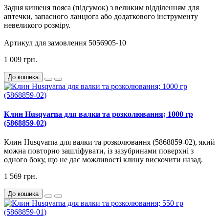
Задня кишеня пояса (підсумок) з великим відділенням для
аптечки, запасного ланцюга або додаткового інструменту
невеликого розміру.
Артикул для замовлення 5056905-10
1 009 грн.
До кошика
Клин Husqvarna для валки та розколювання; 1000 гр
(5868859-02)
Клин
Husqvarna для валки та розколювання (5868859-02)
, який
можна повторно зашліфувати, із зазубринами поверхні з
одного боку, що не дає можливості клину вискочити назад.
1 569 грн.
До кошика