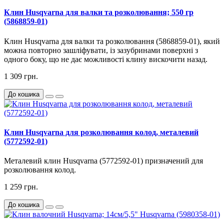
Клин Husqvarna для валки та розколювання; 550 гр
(5868859-01)
Клин
Husqvarna для валки та розколювання (5868859-01)
, який
можна повторно зашліфувати, із зазубринами поверхні з
одного боку, що не дає можливості клину вискочити назад.
1 309 грн.
До кошика
Клин Husqvarna для розколювання колод, металевий
(5772592-01)
Металевий клин Husqvarna (5772592-01) призначений для
розколювання колод.
1 259 грн.
До кошика