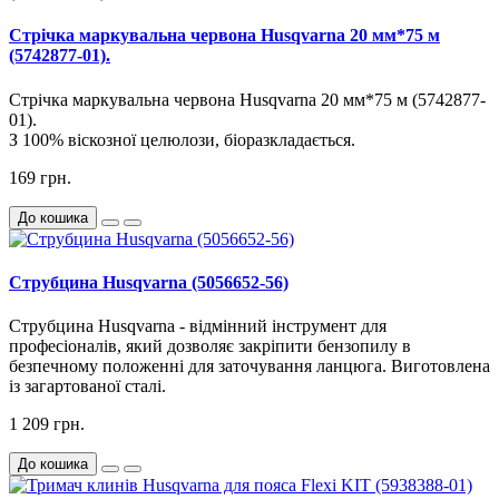
Стрічка маркувальна червона Husqvarna 20 мм*75 м
(5742877-01).
Стрічка
маркувальна
червона
Husqvarna
20
мм
*
75
м
(
5742877-
01
)
.
З
100
%
віскозної
целюлози
,
біоразкладається
.
169 грн.
До кошика
Струбцина Husqvarna (5056652-56)
Струбцина Husqvarna - відмінний інструмент для
професіоналів, який дозволяє закріпити бензопилу в
безпечному положенні для заточування ланцюга. Виготовлена
із загартованої сталі.
1 209 грн.
До кошика