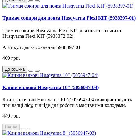
Тримач сокири для пояса Husqvarna Flexi KIT (5938397-01)
Тримач сокири Husqvarna Flexi KIT для пояса вальника
Husqvarna Flexi KIT (5938372-02)
Артикул для замовлення 5938397-01
469 грн.
До кошика
Клини валкові Husqvarna 10" (5056947-04)
Клин валочний
Husqvarna
10
"
(
5056947-04
)
використовують
при
валці
лісу
,
підійде
для
роботи
з
масивними
колодами
.
449 грн.
Немає