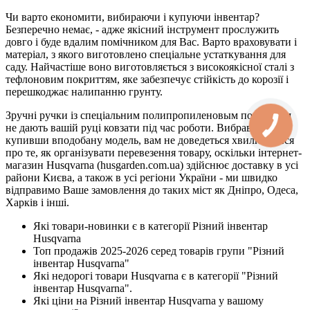
Чи варто економити, вибираючи і купуючи інвентар?
Безперечно немає, - адже якісний інструмент прослужить
довго і буде вдалим помічником для Вас. Варто враховувати і
матеріал, з якого виготовлено спеціальне устаткування для
саду. Найчастіше воно виготовляється з високоякісної сталі з
тефлоновим покриттям, яке забезпечує стійкість до корозії і
перешкоджає налипанню грунту.
Зручні ручки із спеціальним полипропиленовым покриттям
не дають вашій руці ковзати під час роботи. Вибравши і
купивши вподобану модель, вам не доведеться хвилюватися
про те, як організувати перевезення товару, оскільки інтернет-
магазин Husqvarna (husgarden.com.ua) здійснює доставку в усі
райони Києва, а також в усі регіони України - ми швидко
відправимо Ваше замовлення до таких міст як Дніпро, Одеса,
Харків і інші.
Які товари-новинки є в категорії Різний інвентар
Husqvarna
Топ продажів 2025-2026 серед товарів групи "Різний
інвентар Husqvarna"
Які недорогі товари Husqvarna є в категорії "Різний
інвентар Husqvarna".
Які ціни на Різний інвентар Husqvarna у вашому