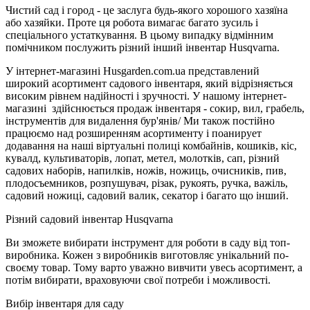
Чистий сад і город - це заслуга будь-якого хорошого хазяїна
або хазяйки. Проте ця робота вимагає багато зусиль і
спеціального устаткування. В цьому випадку відмінним
помічником послужить різний інший інвентар Husqvarna.
У інтернет-магазині Husgarden.com.ua представлений
широкий асортимент садового інвентаря, який відрізняється
високим рівнем надійності і зручності. У нашому інтернет-
магазині здійснюється продаж інвентаря - сокир, вил, грабель,
інструментів для видалення бур'янів/ Ми також постійно
працюємо над розширенням асортименту і поанирует
додавання на наші віртуальні полиці комбайнів, кошиків, кіс,
кувалд, культиваторів, лопат, метел, молотків, сап, різний
садових наборів, напилків, ножів, ножиць, очисників, пив,
плодосъемников, розпушувач, різак, рукоять, ручка, важіль,
садовий ножиці, садовий валик, секатор і багато що інший.
Різний садовий інвентар Husqvarna
Ви зможете вибирати інструмент для роботи в саду від топ-
виробника. Кожен з виробників виготовляє унікальний по-
своєму товар. Тому варто уважно вивчити увесь асортимент, а
потім вибирати, враховуючи свої потреби і можливості.
Вибір інвентаря для саду