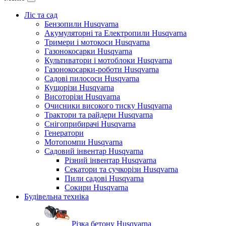
Ліс та сад
Бензопили Husqvarna
Акумуляторні та Електропили Husqvarna
Тримери і мотокоси Husqvarna
Газонокосарки Husqvarna
Культиватори і мотоблоки Husqvarna
Газонокосарки-роботи Husqvarna
Садові пилососи Husqvarna
Кущорізи Husqvarna
Висоторізи Husqvarna
Очисники високого тиску Husqvarna
Трактори та райдери Husqvarna
Снігоприбирачі Husqvarna
Генератори
Мотопомпи Husqvarna
Садовий інвентар Husqvarna
Різний інвентар Husqvarna
Секатори та сучкорізи Husqvarna
Пили садові Husqvarna
Сокири Husqvarna
Будівельна техніка
Різка бетону Husqvarna