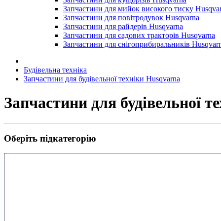
Запчастини для мийок високого тиску Husqva
Запчастини для повітродувок Husqvarna
Запчастини для райдерів Husqvarna
Запчастини для садових тракторів Husqvarna
Запчастини для снігоприбиральників Husqvar
Будівельна техніка
Запчастини для будівельної техніки Husqvarna
Запчастини для будівельної т
Оберіть підкатегорію