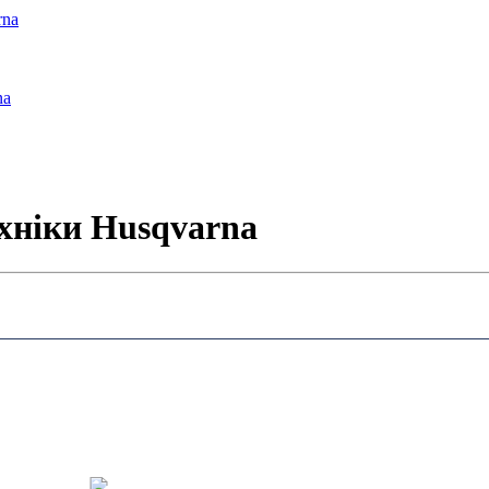
rna
na
ехніки Husqvarna