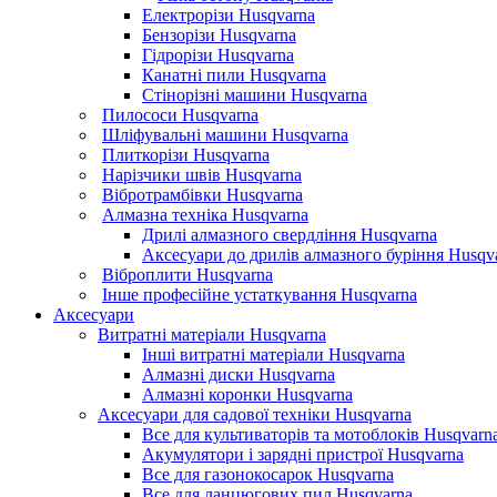
Електрорізи Husqvarna
Бензорізи Husqvarna
Гідрорізи Husqvarna
Канатні пили Husqvarna
Стінорізні машини Husqvarna
Пилососи Husqvarna
Шліфувальні машини Husqvarna
Плиткорізи Husqvarna
Нарізчики швів Husqvarna
Вібротрамбівки Husqvarna
Алмазна техніка Husqvarna
Дрилі алмазного свердління Husqvarna
Аксесуари до дрилів алмазного буріння Husqv
Віброплити Husqvarna
Інше професійне устаткування Husqvarna
Аксесуари
Витратні матеріали Husqvarna
Інші витратні матеріали Husqvarna
Алмазні диски Husqvarna
Алмазні коронки Husqvarna
Аксесуари для садової техніки Husqvarna
Все для культиваторів та мотоблоків Husqvarn
Акумулятори і зарядні пристрої Husqvarna
Все для газонокосарок Husqvarna
Все для ланцюгових пил Husqvarna