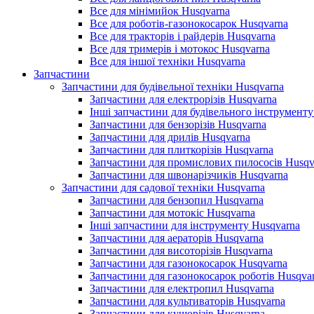
Все для мінімийок Husqvarna
Все для роботів-газонокосарок Husqvarna
Все для тракторів і райдерів Husqvarna
Все для тримерів і мотокос Husqvarna
Все для іншої техніки Husqvarna
Запчастини
Запчастини для будівельної техніки Husqvarna
Запчастини для електрорізів Husqvarna
Інші запчастини для будівельного інструменту
Запчастини для бензорізів Husqvarna
Запчастини для дрилів Husqvarna
Запчастини для плиткорізів Husqvarna
Запчастини для промислових пилососів Husqv
Запчастини для швонарізчиків Husqvarna
Запчастини для садової техніки Husqvarna
Запчастини для бензопил Husqvarna
Запчастини для мотокіс Husqvarna
Інші запчастини для інструменту Husqvarna
Запчастини для аераторів Husqvarna
Запчастини для висоторізів Husqvarna
Запчастини для газонокосарок Husqvarna
Запчастини для газонокосарок роботів Husqva
Запчастини для електропил Husqvarna
Запчастини для культиваторів Husqvarna
Запчастини для кущорізів Husqvarna