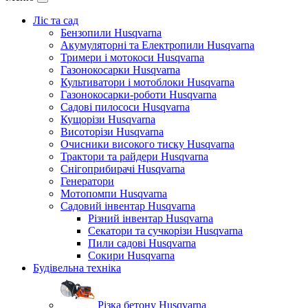
Ліс та сад
Бензопили Husqvarna
Акумуляторні та Електропили Husqvarna
Тримери і мотокоси Husqvarna
Газонокосарки Husqvarna
Культиватори і мотоблоки Husqvarna
Газонокосарки-роботи Husqvarna
Садові пилососи Husqvarna
Кущорізи Husqvarna
Висоторізи Husqvarna
Очисники високого тиску Husqvarna
Трактори та райдери Husqvarna
Снігоприбирачі Husqvarna
Генератори
Мотопомпи Husqvarna
Садовий інвентар Husqvarna
Різний інвентар Husqvarna
Секатори та сучкорізи Husqvarna
Пили садові Husqvarna
Сокири Husqvarna
Будівельна техніка
Різка бетону Husqvarna