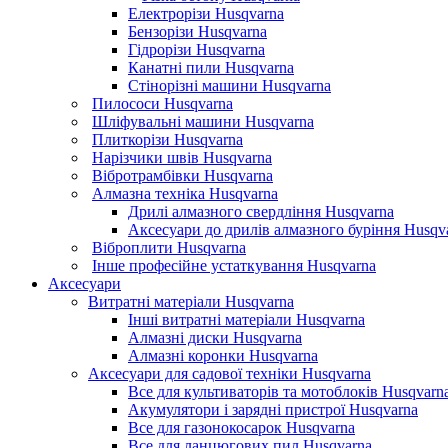
Електрорізи Husqvarna
Бензорізи Husqvarna
Гідрорізи Husqvarna
Канатні пили Husqvarna
Стінорізні машини Husqvarna
Пилососи Husqvarna
Шліфувальні машини Husqvarna
Плиткорізи Husqvarna
Нарізчики швів Husqvarna
Вібротрамбівки Husqvarna
Алмазна техніка Husqvarna
Дрилі алмазного свердління Husqvarna
Аксесуари до дрилів алмазного буріння Husqv
Віброплити Husqvarna
Інше професійне устаткування Husqvarna
Аксесуари
Витратні матеріали Husqvarna
Інші витратні матеріали Husqvarna
Алмазні диски Husqvarna
Алмазні коронки Husqvarna
Аксесуари для садової техніки Husqvarna
Все для культиваторів та мотоблоків Husqvarn
Акумулятори і зарядні пристрої Husqvarna
Все для газонокосарок Husqvarna
Все для ланцюгових пил Husqvarna