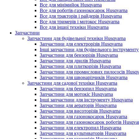
Все для мінімийок Husqvarna
Все для роботів-газонокосарок Husqvarna
Все для тракторів і райдерів Husqvarna
Все для тримерів і мотокос Husqvarna
Все для іншої техніки Husqvarna
Запчастини
Запчастини для будівельної техніки Husqvarna
Запчастини для електрорізів Husqvarna
Інші запчастини для будівельного інструменту
Запчастини для бензорізів Husqvarna
Запчастини для дрилів Husqvarna
Запчастини для плиткорізів Husqvarna
Запчастини для промислових пилососів Husqv
Запчастини для швонарізчиків Husqvarna
Запчастини для садової техніки Husqvarna
Запчастини для бензопил Husqvarna
Запчастини для мотокіс Husqvarna
Інші запчастини для інструменту Husqvarna
Запчастини для аераторів Husqvarna
Запчастини для висоторізів Husqvarna
Запчастини для газонокосарок Husqvarna
Запчастини для газонокосарок роботів Husqva
Запчастини для електропил Husqvarna
Запчастини для культиваторів Husqvarna
Запчастини для кущорізів Husqvarna