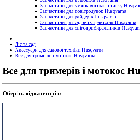
Запчастини для мийок високого тиску Husqva
Запчастини для повітродувок Husqvarna
Запчастини для райдерів Husqvarna
Запчастини для садових тракторів Husqvarna
Запчастини для снігоприбиральників Husqvar
Ліс та сад
Аксесуари для садової техніки Husqvarna
Все для тримерів і мотокос Husqvarna
Все для тримерів і мотокос H
Оберіть підкатегорію