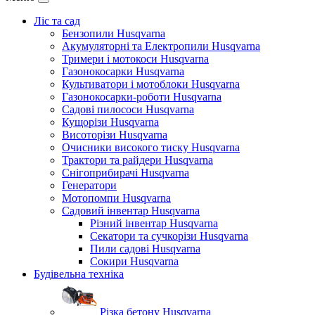
Ліс та сад
Бензопили Husqvarna
Акумуляторні та Електропили Husqvarna
Тримери і мотокоси Husqvarna
Газонокосарки Husqvarna
Культиватори і мотоблоки Husqvarna
Газонокосарки-роботи Husqvarna
Садові пилососи Husqvarna
Кущорізи Husqvarna
Висоторізи Husqvarna
Очисники високого тиску Husqvarna
Трактори та райдери Husqvarna
Снігоприбирачі Husqvarna
Генератори
Мотопомпи Husqvarna
Садовий інвентар Husqvarna
Різний інвентар Husqvarna
Секатори та сучкорізи Husqvarna
Пили садові Husqvarna
Сокири Husqvarna
Будівельна техніка
Різка бетону Husqvarna