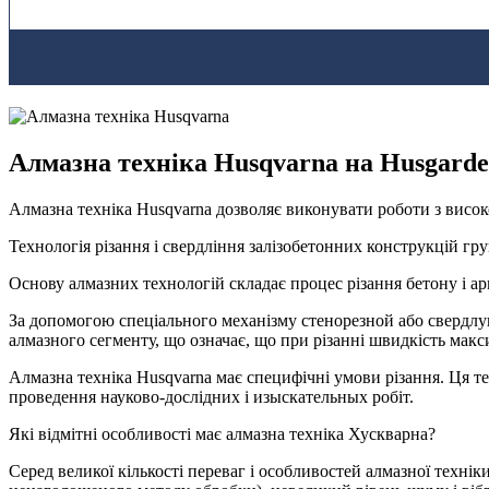
Алмазна техніка Husqvarna
на Husgarde
Алмазна техніка Husqvarna дозволяє виконувати роботи з висо
Технологія різання і свердління залізобетонних конструкцій гр
Основу алмазних технологій складає процес різання бетону і арм
За допомогою спеціального механізму стенорезной або свердлу
алмазного сегменту, що означає, що при різанні швидкість макс
Алмазна техніка Husqvarna має специфічні умови різання. Ця те
проведення науково-дослідних і изыскательных робіт.
Які відмітні особливості має алмазна техніка Хускварна?
Серед великої кількості переваг і особливостей алмазної техні