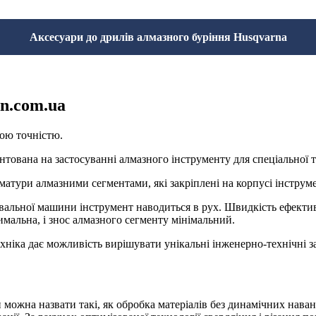
Аксесуари до дрилів алмазного буріння Husqvarna
n.com.ua
кою точністю.
унтована на застосуванні алмазного інструменту для спеціальної т
атури алмазними сегментами, які закріплені на корпусі інструмент
вальної машини інструмент наводиться в рух. Швидкість ефектив
имальна, і знос алмазного сегменту мінімальний.
хніка дає можливість вирішувати унікальні інженерно-технічні за
ки можна назвати такі, як обробка матеріалів без динамічних нав