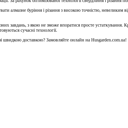
ції. За рахунок оптимізованої технології свердління і різання п
ти алмазне буріння і різання з високою точністю, невеликим від
зних завдань, з якою не зможе впоратися просте устаткування. К
овуються сучасні технології.
 зі швидкою доставкою? Замовляйте онлайн на Husgarden.com.ua!