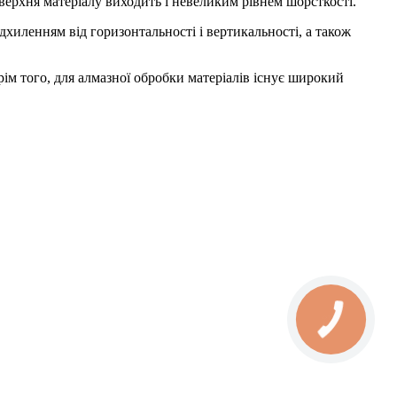
оверхня матеріалу виходить і невеликим рівнем шорсткості.
хиленням від горизонтальності і вертикальності, а також
рім того, для алмазної обробки матеріалів існує широкий