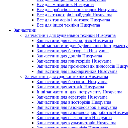
Все для мінімийок Husqvarna
Все для роботів-газонокосарок Husqvarna
Все для тракторів і райдерів Husqvarna
Все для тримерів і мотокос Husqvarna
Все для іншої техніки Husqvarna
Запчастини
Запчастини для будівельної техніки Husqvarna
Запчастини для електрорізів Husqvarna
Інші запчастини для будівельного інструменту
Запчастини для бензорізів Husqvarna
Запчастини для дрилів Husqvarna
Запчастини для плиткорізів Husqvarna
Запчастини для промислових пилососів Husqv
Запчастини для швонарізчиків Husqvarna
Запчастини для садової техніки Husqvarna
Запчастини для бензопил Husqvarna
Запчастини для мотокіс Husqvarna
Інші запчастини для інструменту Husqvarna
Запчастини для аераторів Husqvarna
Запчастини для висоторізів Husqvarna
Запчастини для газонокосарок Husqvarna
Запчастини для газонокосарок роботів Husqva
Запчастини для електропил Husqvarna
Запчастини для культиваторів Husqvarna
Запчастини для кущорізів Husqvarna