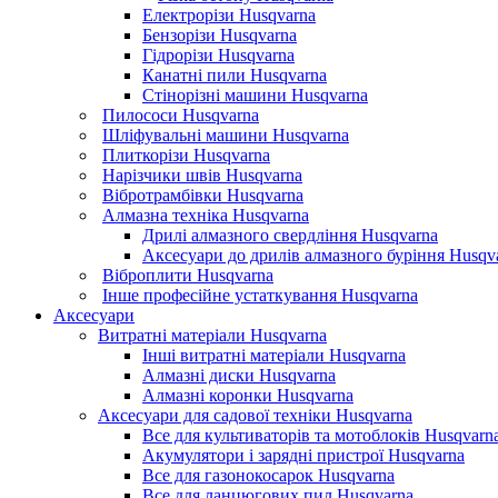
Електрорізи Husqvarna
Бензорізи Husqvarna
Гідрорізи Husqvarna
Канатні пили Husqvarna
Стінорізні машини Husqvarna
Пилососи Husqvarna
Шліфувальні машини Husqvarna
Плиткорізи Husqvarna
Нарізчики швів Husqvarna
Вібротрамбівки Husqvarna
Алмазна техніка Husqvarna
Дрилі алмазного свердління Husqvarna
Аксесуари до дрилів алмазного буріння Husqv
Віброплити Husqvarna
Інше професійне устаткування Husqvarna
Аксесуари
Витратні матеріали Husqvarna
Інші витратні матеріали Husqvarna
Алмазні диски Husqvarna
Алмазні коронки Husqvarna
Аксесуари для садової техніки Husqvarna
Все для культиваторів та мотоблоків Husqvarn
Акумулятори і зарядні пристрої Husqvarna
Все для газонокосарок Husqvarna
Все для ланцюгових пил Husqvarna