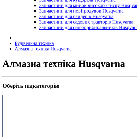
Запчастини для мийок високого тиску Husqva
Запчастини для повітродувок Husqvarna
Запчастини для райдерів Husqvarna
Запчастини для садових тракторів Husqvarna
Запчастини для снігоприбиральників Husqvar
Будівельна техніка
Алмазна техніка Husqvarna
Алмазна техніка Husqvarna
Оберіть підкатегорію