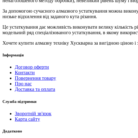
ненаголошеного методу обробки), невеликий рівень шуму і вібра
За допомогою сучасного алмазного устаткування можна виконува
низьке відхилення від заданого кута різання.
Це устаткування дає можливість виконувати велику кількість рі
модельний ряд спеціалізованого устаткування, в якому використ
Хочете купити алмазну техніку Хускварна за вигідною ціною і
Інформація
Договор оферти
Контакти
Повернення товару
Про нас
Доставка та оплата
Служба підтримки
Зворотній зв'язок
Карта сайту
Додатково