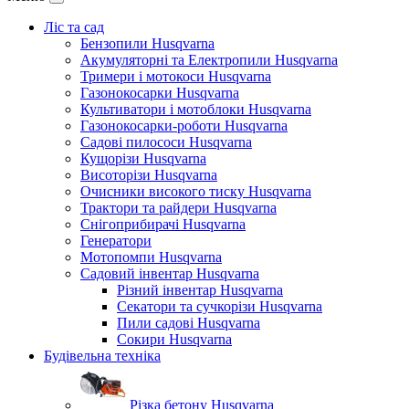
Ліс та сад
Бензопили Husqvarna
Акумуляторні та Електропили Husqvarna
Тримери і мотокоси Husqvarna
Газонокосарки Husqvarna
Культиватори і мотоблоки Husqvarna
Газонокосарки-роботи Husqvarna
Садові пилососи Husqvarna
Кущорізи Husqvarna
Висоторізи Husqvarna
Очисники високого тиску Husqvarna
Трактори та райдери Husqvarna
Снігоприбирачі Husqvarna
Генератори
Мотопомпи Husqvarna
Садовий інвентар Husqvarna
Різний інвентар Husqvarna
Секатори та сучкорізи Husqvarna
Пили садові Husqvarna
Сокири Husqvarna
Будівельна техніка
Різка бетону Husqvarna