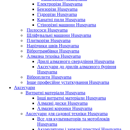
Електрорізи Husqvarna
Бензорізи Husqvarna
Гідрорізи Husqvarna
Канатні пили Husqvarna
Стінорізні машини Husqvarna
Пилососи Husqvarna
Шліфувальні машини Husqvarna
Плиткорізи Husqvarna
Нарізчики швів Husqvarna
Вібротрамбівки Husqvarna
Алмазна техніка Husqvarna
Дрилі алмазного свердління Husqvarna
Аксесуари до дрилів алмазного буріння
Husqvarna
Віброплити Husqvarna
Інше професійне устаткування Husqvarna
Аксесуари
Витратні матеріали Husqvarna
Інші витратні матеріали Husqvarna
Алмазні диски Husqvarna
Алмазні коронки Husqvarna
Аксесуари для садової техніки Husqvarna
Все для культиваторів та мотоблоків
Husqvarna
Акумулятори і зарядні пристрої Husqvarna