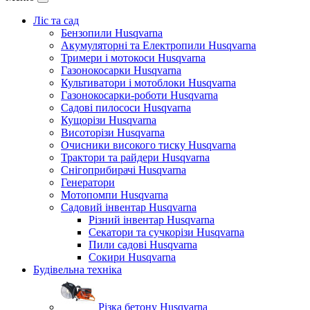
Ліс та сад
Бензопили Husqvarna
Акумуляторні та Електропили Husqvarna
Тримери і мотокоси Husqvarna
Газонокосарки Husqvarna
Культиватори і мотоблоки Husqvarna
Газонокосарки-роботи Husqvarna
Садові пилососи Husqvarna
Кущорізи Husqvarna
Висоторізи Husqvarna
Очисники високого тиску Husqvarna
Трактори та райдери Husqvarna
Снігоприбирачі Husqvarna
Генератори
Мотопомпи Husqvarna
Садовий інвентар Husqvarna
Різний інвентар Husqvarna
Секатори та сучкорізи Husqvarna
Пили садові Husqvarna
Сокири Husqvarna
Будівельна техніка
Різка бетону Husqvarna