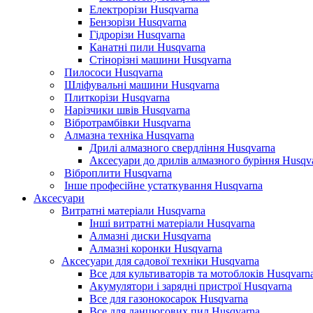
Електрорізи Husqvarna
Бензорізи Husqvarna
Гідрорізи Husqvarna
Канатні пили Husqvarna
Стінорізні машини Husqvarna
Пилососи Husqvarna
Шліфувальні машини Husqvarna
Плиткорізи Husqvarna
Нарізчики швів Husqvarna
Вібротрамбівки Husqvarna
Алмазна техніка Husqvarna
Дрилі алмазного свердління Husqvarna
Аксесуари до дрилів алмазного буріння Husqv
Віброплити Husqvarna
Інше професійне устаткування Husqvarna
Аксесуари
Витратні матеріали Husqvarna
Інші витратні матеріали Husqvarna
Алмазні диски Husqvarna
Алмазні коронки Husqvarna
Аксесуари для садової техніки Husqvarna
Все для культиваторів та мотоблоків Husqvarn
Акумулятори і зарядні пристрої Husqvarna
Все для газонокосарок Husqvarna
Все для ланцюгових пил Husqvarna