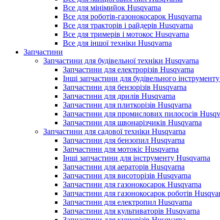
Все для мінімийок Husqvarna
Все для роботів-газонокосарок Husqvarna
Все для тракторів і райдерів Husqvarna
Все для тримерів і мотокос Husqvarna
Все для іншої техніки Husqvarna
Запчастини
Запчастини для будівельної техніки Husqvarna
Запчастини для електрорізів Husqvarna
Інші запчастини для будівельного інструменту
Запчастини для бензорізів Husqvarna
Запчастини для дрилів Husqvarna
Запчастини для плиткорізів Husqvarna
Запчастини для промислових пилососів Husqv
Запчастини для швонарізчиків Husqvarna
Запчастини для садової техніки Husqvarna
Запчастини для бензопил Husqvarna
Запчастини для мотокіс Husqvarna
Інші запчастини для інструменту Husqvarna
Запчастини для аераторів Husqvarna
Запчастини для висоторізів Husqvarna
Запчастини для газонокосарок Husqvarna
Запчастини для газонокосарок роботів Husqva
Запчастини для електропил Husqvarna
Запчастини для культиваторів Husqvarna
Запчастини для кущорізів Husqvarna