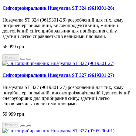
Снігоприбиральник Husqvarna ST 324 (9619301-26)
Husqvarna ST
324
(
9619301-26
)
розроблений
для
тих
,
кому
потрібен
ергономічний
,
високопродуктивний
,
міцний
і
довговічний
снігоприбиральник
для
прибирання
снігу
,
здатний
легко
справляється
з
великими
площами
.
56 999 грн.
Немає
Снігоприбиральник Husqvarna ST 327 (9619301-27)
Husqvarna ST 327 (9619301-27) розроблений для тих, кому
потрібна ергономічній, високопроізводітельній і довговічний
снегоуборщик для прибирання снігу, здатний легко
справляючись з великими площами.
59 999 грн.
Немає