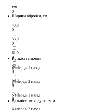
так
0
Ширина обробки, см
43,0
0
53,0
0
61,0
0
Кількість передач
68,0
4 вперед/ 1 назад
0
0
69,0
5 вперед/ 2 назад
0
0
76,0
6 вперед/ 1 назад
0
0
Дальність викиду снігу, м
6 вперед/ 2 назад