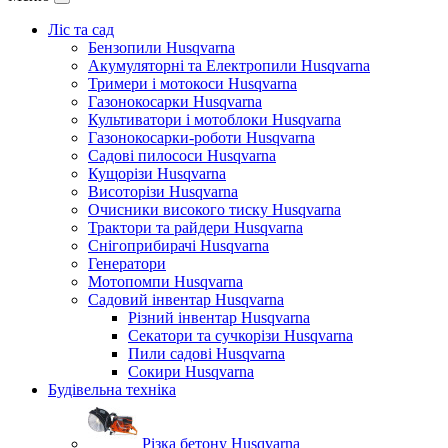
Ліс та сад
Бензопили Husqvarna
Акумуляторні та Електропили Husqvarna
Тримери і мотокоси Husqvarna
Газонокосарки Husqvarna
Культиватори і мотоблоки Husqvarna
Газонокосарки-роботи Husqvarna
Садові пилососи Husqvarna
Кущорізи Husqvarna
Висоторізи Husqvarna
Очисники високого тиску Husqvarna
Трактори та райдери Husqvarna
Снігоприбирачі Husqvarna
Генератори
Мотопомпи Husqvarna
Садовий інвентар Husqvarna
Різний інвентар Husqvarna
Секатори та сучкорізи Husqvarna
Пили садові Husqvarna
Сокири Husqvarna
Будівельна техніка
Різка бетону Husqvarna