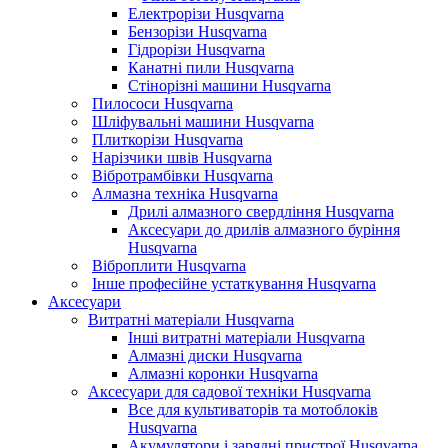
Електрорізи Husqvarna
Бензорізи Husqvarna
Гідрорізи Husqvarna
Канатні пили Husqvarna
Стінорізні машини Husqvarna
Пилососи Husqvarna
Шліфувальні машини Husqvarna
Плиткорізи Husqvarna
Нарізчики швів Husqvarna
Вібротрамбівки Husqvarna
Алмазна техніка Husqvarna
Дрилі алмазного свердління Husqvarna
Аксесуари до дрилів алмазного буріння
Husqvarna
Віброплити Husqvarna
Інше професійне устаткування Husqvarna
Аксесуари
Витратні матеріали Husqvarna
Інші витратні матеріали Husqvarna
Алмазні диски Husqvarna
Алмазні коронки Husqvarna
Аксесуари для садової техніки Husqvarna
Все для культиваторів та мотоблоків
Husqvarna
Акумулятори і зарядні пристрої Husqvarna