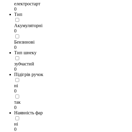
електростарт
0
Тип
Акумуляторні
0
Бензинові
0
Тип шнеку
зубчастий
0
Підігрів ручок
ні
0
так
0
Наявність фар
ні
0