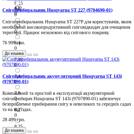
97,5
420
0
5,6
Снігоприбиральник Husqvarna ST 227 (9704690-01)
0
0
Снігоприбиральник Husqvarna ST 227P для користувачів, яким
6,3
необхідний високопродуктивний сніговідкидач для очищення
0
території. Працює незалежно від снігового покриву.
76 999 грн.
6,4
0
До кошика
7,08
0
Снігоприбиральник акумуляторний Husqvarna ST 143i
7,4
(9707890-01)
0
7,8
Компактний та простий в експлуатації акумуляторний
0
снігоприбирач Husqvarna ST 143i (9707890-01) забезпечує
безпроблемне прибирання снігу в невеликих та середніх садах
та на під'їздах.
8,2
0
28 499 грн.
8,25
До кошика
0