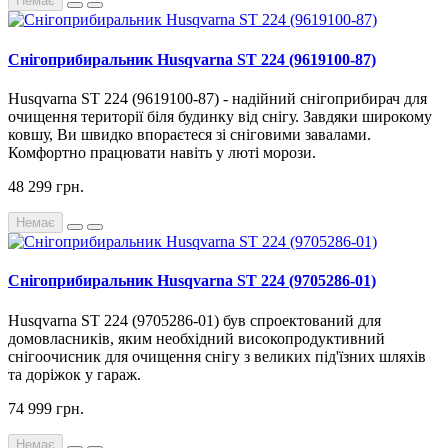
Немає
Снігоприбиральник Husqvarna ST 224 (9619100-87)
Husqvarna ST
224
(
9619100-87
)
-
надійний
снігоприбирач
для
очищення
території
біля
будинку
від
снігу
.
Завдяки
широкому
ковшу
,
Ви
швидко
впораєтеся
зі
сніговими
завалами
.
Комфортно
працювати
навіть
у люті морози
.
48 299 грн.
Немає
Снігоприбиральник Husqvarna ST 224 (9705286-01)
Husqvarna ST 224 (9705286-01) був спроектований для
домовласників, яким необхідний високопродуктивний
снігоочисник для очищення снігу з великих під'їзних шляхів
та доріжок у гараж.
74 999 грн.
Немає