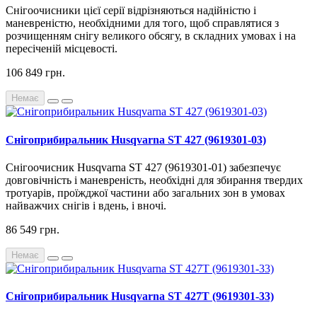
Снігоочисники цієї серії відрізняються надійністю і
маневреністю, необхідними для того, щоб справлятися з
розчищенням снігу великого обсягу, в складних умовах і на
пересіченій місцевості.
106 849 грн.
Немає
Снігоприбиральник Husqvarna ST 427 (9619301-03)
Снігоочисник Husqvarna ST 427 (9619301-01) забезпечує
довговічність і маневреність, необхідні для збирання твердих
тротуарів, проїжджої частини або загальних зон в умовах
найважчих снігів і вдень, і вночі.
86 549 грн.
Немає
Снігоприбиральник Husqvarna ST 427T (9619301-33)