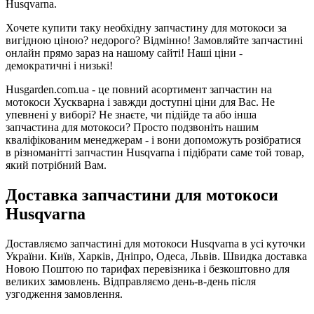
Husqvarna.
Хочете купити таку необхідну запчастину для мотокоси за
вигідною ціною? недорого? Відмінно! Замовляйте запчастині
онлайн прямо зараз на нашому сайті! Наші ціни -
демократичні і низькі!
Husgarden.com.ua - це повний асортимент запчастин на
мотокоси Хускварна і завжди доступні ціни для Вас. Не
упевнені у виборі? Не знаєте, чи підійде та або інша
запчастина для мотокоси? Просто подзвоніть нашим
кваліфікованим менеджерам - і вони допоможуть розібратися
в різноманітті запчастин Husqvarna і підібрати саме той товар,
який потрібний Вам.
Доставка запчастини для мотокоси
Husqvarna
Доставляємо запчастині для мотокоси Husqvarna в усі куточки
України. Київ, Харків, Дніпро, Одеса, Львів. Швидка доставка
Новою Поштою по тарифах перевізника і безкоштовно для
великих замовлень. Відправляємо день-в-день після
узгодження замовлення.