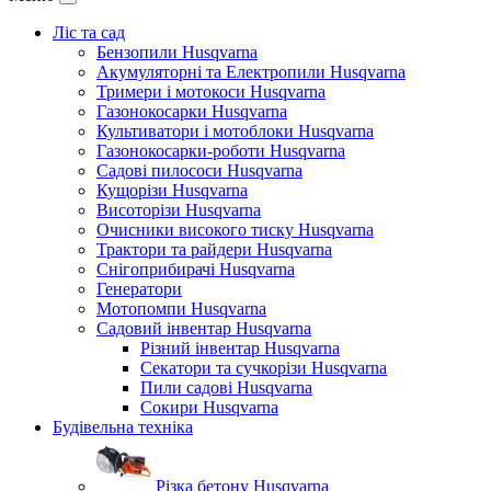
Ліс та сад
Бензопили Husqvarna
Акумуляторні та Електропили Husqvarna
Тримери і мотокоси Husqvarna
Газонокосарки Husqvarna
Культиватори і мотоблоки Husqvarna
Газонокосарки-роботи Husqvarna
Садові пилососи Husqvarna
Кущорізи Husqvarna
Висоторізи Husqvarna
Очисники високого тиску Husqvarna
Трактори та райдери Husqvarna
Снігоприбирачі Husqvarna
Генератори
Мотопомпи Husqvarna
Садовий інвентар Husqvarna
Різний інвентар Husqvarna
Секатори та сучкорізи Husqvarna
Пили садові Husqvarna
Сокири Husqvarna
Будівельна техніка
Різка бетону Husqvarna