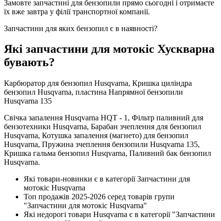
Замовте запчастині для бензопили прямо сьогодні і отримаєте
їх вже завтра у філії транспортної компанії.
Запчастини для яких бензопил є в наявності?
Які запчастини для мотокіс Хускварна
бувають?
Карбюратор для бензопил Husqvarna, Кришка циліндра
бензопил Husqvarna, пластина Напрямної бензопили
Husqvarna 135
Свічка запалення Husqvarna HQT - 1, Фільтр паливний для
бензотехники Husqvarna, Барабан зчеплення для бензопил
Husqvarna, Котушка запалення (магнето) для бензопил
Husqvarna, Пружина зчеплення бензопили Husqvarna 135,
Кришка гальма бензопил Husqvarna, Паливний бак бензопил
Husqvarna.
Які товари-новинки є в категорії Запчастини для
мотокіс Husqvarna
Топ продажів 2025-2026 серед товарів групи
"Запчастини для мотокіс Husqvarna"
Які недорогі товари Husqvarna є в категорії "Запчастини