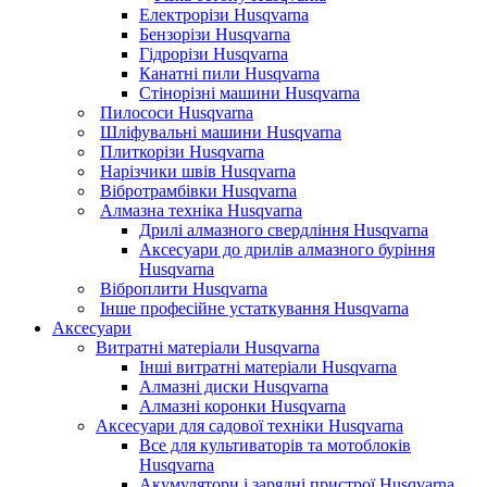
Електрорізи Husqvarna
Бензорізи Husqvarna
Гідрорізи Husqvarna
Канатні пили Husqvarna
Стінорізні машини Husqvarna
Пилососи Husqvarna
Шліфувальні машини Husqvarna
Плиткорізи Husqvarna
Нарізчики швів Husqvarna
Вібротрамбівки Husqvarna
Алмазна техніка Husqvarna
Дрилі алмазного свердління Husqvarna
Аксесуари до дрилів алмазного буріння
Husqvarna
Віброплити Husqvarna
Інше професійне устаткування Husqvarna
Аксесуари
Витратні матеріали Husqvarna
Інші витратні матеріали Husqvarna
Алмазні диски Husqvarna
Алмазні коронки Husqvarna
Аксесуари для садової техніки Husqvarna
Все для культиваторів та мотоблоків
Husqvarna
Акумулятори і зарядні пристрої Husqvarna