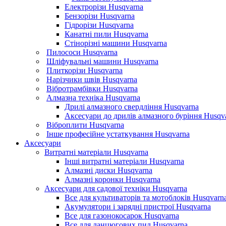
Електрорізи Husqvarna
Бензорізи Husqvarna
Гідрорізи Husqvarna
Канатні пили Husqvarna
Стінорізні машини Husqvarna
Пилососи Husqvarna
Шліфувальні машини Husqvarna
Плиткорізи Husqvarna
Нарізчики швів Husqvarna
Вібротрамбівки Husqvarna
Алмазна техніка Husqvarna
Дрилі алмазного свердління Husqvarna
Аксесуари до дрилів алмазного буріння Husqv
Віброплити Husqvarna
Інше професійне устаткування Husqvarna
Аксесуари
Витратні матеріали Husqvarna
Інші витратні матеріали Husqvarna
Алмазні диски Husqvarna
Алмазні коронки Husqvarna
Аксесуари для садової техніки Husqvarna
Все для культиваторів та мотоблоків Husqvarn
Акумулятори і зарядні пристрої Husqvarna
Все для газонокосарок Husqvarna
Все для ланцюгових пил Husqvarna