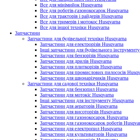
Все для мінімийок Husqvarna
Все для роботів-газонокосарок Husqvarna
Все для тракторів і райдерів Husqvarna
Все для тримерів і мотокос Husqvarna
Все для іншої техніки Husqvarna
Запчастини
Запчастини для будівельної техніки Husqvarna
Запчастини для електрорізів Husqvarna
Інші запчастини для будівельного інструменту
Запчастини для бензорізів Husqvarna
Запчастини для дрилів Husqvarna
Запчастини для плиткорізів Husqvarna
Запчастини для промислових пилососів Husqv
Запчастини для швонарізчиків Husqvarna
Запчастини для садової техніки Husqvarna
Запчастини для бензопил Husqvarna
Запчастини для мотокіс Husqvarna
Інші запчастини для інструменту Husqvarna
Запчастини для аераторів Husqvarna
Запчастини для висоторізів Husqvarna
Запчастини для газонокосарок Husqvarna
Запчастини для газонокосарок роботів Husqva
Запчастини для електропил Husqvarna
Запчастини для культиваторів Husqvarna
Запчастини для кущорізів Husqvarna