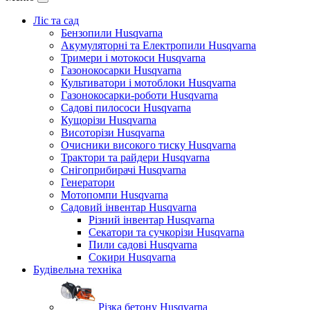
Ліс та сад
Бензопили Husqvarna
Акумуляторні та Електропили Husqvarna
Тримери і мотокоси Husqvarna
Газонокосарки Husqvarna
Культиватори і мотоблоки Husqvarna
Газонокосарки-роботи Husqvarna
Садові пилососи Husqvarna
Кущорізи Husqvarna
Висоторізи Husqvarna
Очисники високого тиску Husqvarna
Трактори та райдери Husqvarna
Снігоприбирачі Husqvarna
Генератори
Мотопомпи Husqvarna
Садовий інвентар Husqvarna
Різний інвентар Husqvarna
Секатори та сучкорізи Husqvarna
Пили садові Husqvarna
Сокири Husqvarna
Будівельна техніка
Різка бетону Husqvarna