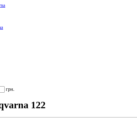
rna
na
грн.
qvarna 122