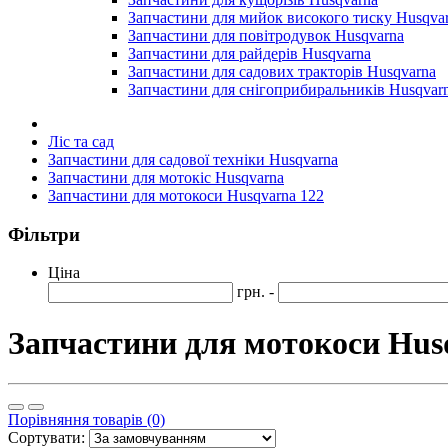
Запчастини для мийок високого тиску Husqva
Запчастини для повітродувок Husqvarna
Запчастини для райдерів Husqvarna
Запчастини для садових тракторів Husqvarna
Запчастини для снігоприбиральників Husqvar
Ліс та сад
Запчастини для садової техніки Husqvarna
Запчастини для мотокіс Husqvarna
Запчастини для мотокоси Husqvarna 122
Фільтри
Ціна
грн. -
Запчастини для мотокоси Hus
Порівняння товарів (0)
Сортувати: