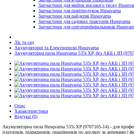
Запчастини для мийок високого тиску Husqva
Запчастини для повітродувок Husqvarna
Запчастини для райдерів Husqvarna
Запчастини для садових тракторів Husqvarna
Запчастини для снігоприбиральників Husqvar
Ліс та сад
Акумуляторні та Електропили Husqvarna
Акумуляторна пила Husqvarna 535i XP, без АКБ і ЗП (970
Опис
Характеристики
Відгуки (0)
Акумуляторна пила Husqvarna 535i XP (9707165-14) - для профе
платників, підрядників, працівників по догляду за деревами і