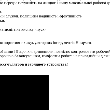
но передає потужність на ланцюг і шину максимальної робочої д
и.
ін служби, поліпшена надійність і ефективність.
ки.
натисніть на кнопку «пуск».
ля портативних акумуляторних інструментів Husqvarna.
ї шини і її зірочки, дозволяючи повністю контролювати робочий
 хорошою балансуванням, комфортна робота на присадибній ділян
аккумулятора и зарядного устройства!