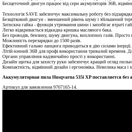
Бесщеточний двигун працює від сери акумуляторів 36В, відмін
Технологія SAVE забезпечує максимальну роботу без підзарядк
Безщітковий двигун - зменшений рівень шуму і збільшений терм
Затискна гайка - функція утримання шини і запобігає втраті гай
Легко відкривається відкидна кришка масляного бака.
Без проводів, бензину, шуму двигуна, вихлопних газів. Просто 
Можливість перезарядки до 1500 разів.
Ефективний гальмо ланцюга приводиться в дію силами інерції.
Літій-іонний 36В для профі використання тривалий временя. Д
Органи управління надзвичайно прості у використанні.
Дизайн щитка для захисту руки забезпечує кращий огляд пильно
Компактність, відмінний дизайн і ергономіка. Невелика маса і
Аккумуляторная пила Husqvarna 535i XP поставляется без 
Артикул для замовлення 9707165-14.