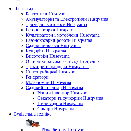
Ліс та сад
Бензопили Husqvarna
Акумуляторні та Електропили Husqvarna
Тримери і мотокоси Husqvarna
Газонокосарки Husqvarna
Культиватори і мотоблоки Husqvarna
Газонокосарки-роботи Husqvarna
Садові пилососи Husqvarna
Кущорізи Husqvarna
Висоторізи Husqvarna
Очисники високого тиску Husqvarna
Трактори та райдери Husqvarna
Снігоприбирачі Husqvarna
Генератори
Мотопомпи Husqvarna
Садовий інвентар Husqvarna
Різний інвентар Husqvarna
Секатори та сучкорізи Husqvarna
Пили садові Husqvarna
Сокири Husqvarna
Будівельна техніка
Різка бетону Husqvarna