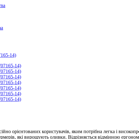
rna
na
7165-14)
сійно орієнтованих користувачів, яким потрібна легка і високоп
 фермерів, які вирощують оливки. Відрізняється відмінною ерго