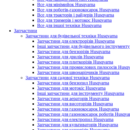
Все для мінімийок Husqvarna
Все для роботів-газонокосарок Husqvarna
Все для тракторів і райдерів Husqvarna
Все для тримерів і мотокос Husqvarna
Все для іншої техніки Husqvarna
Запчастини
Запчастини для будівельної техніки Husqvarna
Запчастини для електрорізів Husqvarna
Інші запчастини для будівельного інструменту
Запчастини для бензорізів Husqvarna
Запчастини для дрилів Husqvarna
Запчастини для плиткорізів Husqvarna
Запчастини для промислових пилососів Husqv
Запчастини для швонарізчиків Husqvarna
Запчастини для садової техніки Husqvarna
Запчастини для бензопил Husqvarna
Запчастини для мотокіс Husqvarna
Інші запчастини для інструменту Husqvarna
Запчастини для аераторів Husqvarna
Запчастини для висоторізів Husqvarna
Запчастини для газонокосарок Husqvarna
Запчастини для газонокосарок роботів Husqva
Запчастини для електропил Husqvarna
Запчастини для культиваторів Husqvarna
Запчастини для кущорізів Husqvarna