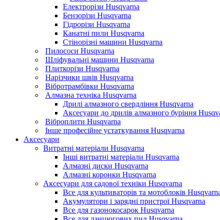
Електрорізи Husqvarna
Бензорізи Husqvarna
Гідрорізи Husqvarna
Канатні пили Husqvarna
Стінорізні машини Husqvarna
Пилососи Husqvarna
Шліфувальні машини Husqvarna
Плиткорізи Husqvarna
Нарізчики швів Husqvarna
Вібротрамбівки Husqvarna
Алмазна техніка Husqvarna
Дрилі алмазного свердління Husqvarna
Аксесуари до дрилів алмазного буріння Husqv
Віброплити Husqvarna
Інше професійне устаткування Husqvarna
Аксесуари
Витратні матеріали Husqvarna
Інші витратні матеріали Husqvarna
Алмазні диски Husqvarna
Алмазні коронки Husqvarna
Аксесуари для садової техніки Husqvarna
Все для культиваторів та мотоблоків Husqvarn
Акумулятори і зарядні пристрої Husqvarna
Все для газонокосарок Husqvarna
Все для ланцюгових пил Husqvarna