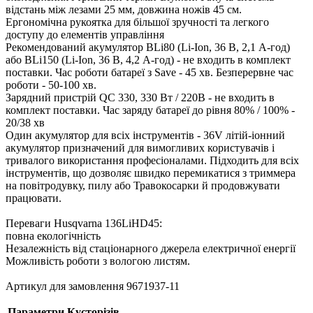
відстань між лезами 25 мм, довжина ножів 45 см.
Ергономічна рукоятка для більшої зручності та легкого
доступу до елементів управління
Рекомендований акумулятор BLi80 (Li-Ion, 36 В, 2,1 А-год)
або BLi150 (Li-Ion, 36 В, 4,2 А-год) - не входить в комплект
поставки. Час роботи батареї з Save - 45 хв. Безперервне час
роботи - 50-100 хв.
Зарядний пристрій QC 330, 330 Вт / 220В - не входить в
комплект поставки. Час заряду батареї до рівня 80% / 100% -
20/38 хв
Один акумулятор для всіх інструментів - 36V літій-іонний
акумулятор призначений для вимогливих користувачів і
тривалого використання професіоналами. Підходить для всіх
інструментів, що дозволяє швидко перемикатися з триммера
на повітродувку, пилу або Травокосарки й продовжувати
працювати.
Переваги Husqvarna 136LiHD45:
повна екологічність
Незалежність від стаціонарного джерела електричної енергії
Можливість роботи з вологою листям.
Артикул для замовлення 9671937-11
Параметри Кусторізів