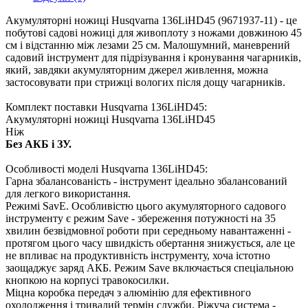
Акумуляторні ножиці Husqvarna 136LiHD45 (9671937-11) - це
побутові садові ножиці для живоплоту з ножами довжиною 45
см і відстанню між лезами 25 см. Малошумний, маневрений
садовий інструмент для підрізування і кронування чагарників,
який, завдяки акумуляторним джерел живлення, можна
застосовувати при стрижці вологих після дощу чагарників.
Комплект поставки Husqvarna 136LiHD45:
Акумуляторні ножиці Husqvarna 136LiHD45
Ніж
Без АКБ і ЗУ.
Особливості моделі Husqvarna 136LiHD45:
Гарна збалансованість - інструмент ідеально збалансований
для легкого використання.
Режимі SavE. Особливістю цього акумуляторного садового
інструменту є режим Save - збереження потужності на 35
хвилин безвідмовної роботи при середньому навантаженні -
протягом цього часу швидкість обертання знижується, але це
не впливає на продуктивність інструменту, хоча істотно
заощаджує заряд АКБ. Режим Save включається спеціальною
кнопкою на корпусі травокосилки.
Міцна коробка передач з алюмінію для ефективного
охолодження і тривалий термін служби. Ріжуча система -