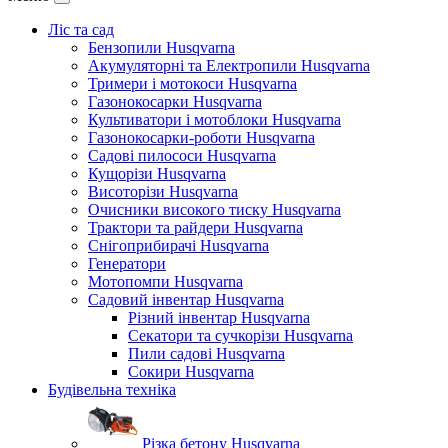
Ліс та сад
Бензопили Husqvarna
Акумуляторні та Електропили Husqvarna
Тримери і мотокоси Husqvarna
Газонокосарки Husqvarna
Культиватори і мотоблоки Husqvarna
Газонокосарки-роботи Husqvarna
Садові пилососи Husqvarna
Кущорізи Husqvarna
Висоторізи Husqvarna
Очисники високого тиску Husqvarna
Трактори та райдери Husqvarna
Снігоприбирачі Husqvarna
Генератори
Мотопомпи Husqvarna
Садовий інвентар Husqvarna
Різний інвентар Husqvarna
Секатори та сучкорізи Husqvarna
Пили садові Husqvarna
Сокири Husqvarna
Будівельна техніка
Різка бетону Husqvarna