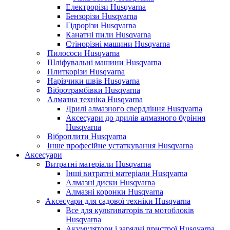
Електрорізи Husqvarna
Бензорізи Husqvarna
Гідрорізи Husqvarna
Канатні пили Husqvarna
Стінорізні машини Husqvarna
Пилососи Husqvarna
Шліфувальні машини Husqvarna
Плиткорізи Husqvarna
Нарізчики швів Husqvarna
Вібротрамбівки Husqvarna
Алмазна техніка Husqvarna
Дрилі алмазного свердління Husqvarna
Аксесуари до дрилів алмазного буріння
Husqvarna
Віброплити Husqvarna
Інше професійне устаткування Husqvarna
Аксесуари
Витратні матеріали Husqvarna
Інші витратні матеріали Husqvarna
Алмазні диски Husqvarna
Алмазні коронки Husqvarna
Аксесуари для садової техніки Husqvarna
Все для культиваторів та мотоблоків
Husqvarna
Акумулятори і зарядні пристрої Husqvarna