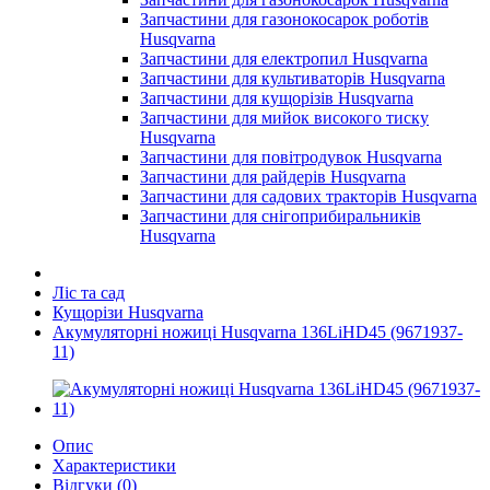
Запчастини для газонокосарок роботів
Husqvarna
Запчастини для електропил Husqvarna
Запчастини для культиваторів Husqvarna
Запчастини для кущорізів Husqvarna
Запчастини для мийок високого тиску
Husqvarna
Запчастини для повітродувок Husqvarna
Запчастини для райдерів Husqvarna
Запчастини для садових тракторів Husqvarna
Запчастини для снігоприбиральників
Husqvarna
Ліс та сад
Кущорізи Husqvarna
Акумуляторні ножиці Husqvarna 136LiHD45 (9671937-
11)
Опис
Характеристики
Відгуки (0)