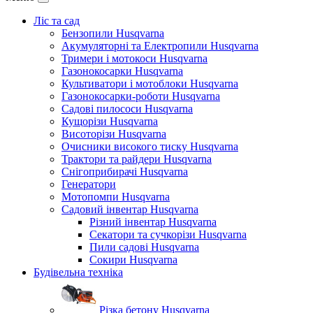
Ліс та сад
Бензопили Husqvarna
Акумуляторні та Електропили Husqvarna
Тримери і мотокоси Husqvarna
Газонокосарки Husqvarna
Культиватори і мотоблоки Husqvarna
Газонокосарки-роботи Husqvarna
Садові пилососи Husqvarna
Кущорізи Husqvarna
Висоторізи Husqvarna
Очисники високого тиску Husqvarna
Трактори та райдери Husqvarna
Снігоприбирачі Husqvarna
Генератори
Мотопомпи Husqvarna
Садовий інвентар Husqvarna
Різний інвентар Husqvarna
Секатори та сучкорізи Husqvarna
Пили садові Husqvarna
Сокири Husqvarna
Будівельна техніка
Різка бетону Husqvarna