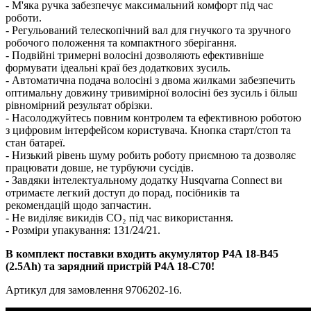
- М'яка ручка забезпечує максимальний комфорт під час
роботи.
- Регульований телескопічний вал для гнучкого та зручного
робочого положення та компактного зберігання.
- Подвійні тримерні волосіні дозволяють ефективніше
формувати ідеальні краї без додаткових зусиль.
- Автоматична подача волосіні з двома жилками забезпечить
оптимальну довжину тривимірної волосіні без зусиль і більш
рівномірний результат обрізки.
- Насолоджуйтесь повним контролем та ефективною роботою
з цифровим інтерфейсом користувача. Кнопка старт/стоп та
стан батареї.
- Низький рівень шуму робить роботу приємною та дозволяє
працювати довше, не турбуючи сусідів.
- Завдяки інтелектуальному додатку Husqvarna Connect ви
отримаєте легкий доступ до порад, посібників та
рекомендацій щодо запчастин.
- Не виділяє викидів CO₂ під час використання.
- Розміри упакування: 131/24/21.
В комплект поставки входить акумулятор P4A 18-B45
(2.5Ah) та зарядний пристрій P4A 18-C70!
Артикул для замовлення 9706202-16.