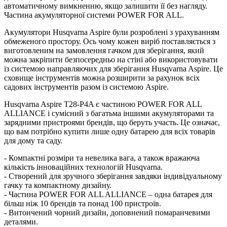
автоматичному вимкненню, якщо залишити її без нагляду.
Частина акумуляторної системи POWER FOR ALL.
Акумулятори Husqvarna Aspire були розроблені з урахуванням
обмеженого простору. Ось чому кожен виріб поставляється з
виготовленим на замовлення гачком для зберігання, який
можна закріпити безпосередньо на стіні або використовувати
із системою направляючих для зберігання Husqvarna Aspire. Це
сховище інструментів можна розширити за рахунок всіх
садових інструментів разом із системою Aspire.
Husqvarna Aspire T28-P4A є частиною POWER FOR ALL
ALLIANCE і сумісний з багатьма іншими акумуляторами та
зарядними пристроями брендів, що беруть участь. Це означає,
що вам потрібно купити лише одну батарею для всіх товарів
для дому та саду.
- Компактні розміри та невелика вага, а також вражаюча
кількість інноваційних технологій Husqvarna.
- Створений для зручного зберігання завдяки індивідуальному
гачку та компактному дизайну.
- Частина POWER FOR ALL ALLIANCE – одна батарея для
більш ніж 10 брендів та понад 100 пристроїв.
- Витончений чорний дизайн, доповнений помаранчевими
деталями.