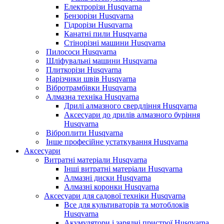
Електрорізи Husqvarna
Бензорізи Husqvarna
Гідрорізи Husqvarna
Канатні пили Husqvarna
Стінорізні машини Husqvarna
Пилососи Husqvarna
Шліфувальні машини Husqvarna
Плиткорізи Husqvarna
Нарізчики швів Husqvarna
Вібротрамбівки Husqvarna
Алмазна техніка Husqvarna
Дрилі алмазного свердління Husqvarna
Аксесуари до дрилів алмазного буріння
Husqvarna
Віброплити Husqvarna
Інше професійне устаткування Husqvarna
Аксесуари
Витратні матеріали Husqvarna
Інші витратні матеріали Husqvarna
Алмазні диски Husqvarna
Алмазні коронки Husqvarna
Аксесуари для садової техніки Husqvarna
Все для культиваторів та мотоблоків
Husqvarna
Акумулятори і зарядні пристрої Husqvarna