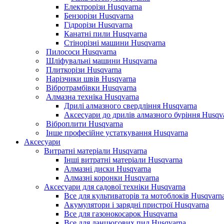
Електрорізи Husqvarna
Бензорізи Husqvarna
Гідрорізи Husqvarna
Канатні пили Husqvarna
Стінорізні машини Husqvarna
Пилососи Husqvarna
Шліфувальні машини Husqvarna
Плиткорізи Husqvarna
Нарізчики швів Husqvarna
Вібротрамбівки Husqvarna
Алмазна техніка Husqvarna
Дрилі алмазного свердління Husqvarna
Аксесуари до дрилів алмазного буріння Husqv
Віброплити Husqvarna
Інше професійне устаткування Husqvarna
Аксесуари
Витратні матеріали Husqvarna
Інші витратні матеріали Husqvarna
Алмазні диски Husqvarna
Алмазні коронки Husqvarna
Аксесуари для садової техніки Husqvarna
Все для культиваторів та мотоблоків Husqvarn
Акумулятори і зарядні пристрої Husqvarna
Все для газонокосарок Husqvarna
Все для ланцюгових пил Husqvarna