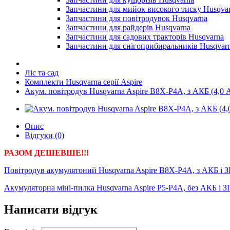
Запчастини для мийок високого тиску Husqva
Запчастини для повітродувок Husqvarna
Запчастини для райдерів Husqvarna
Запчастини для садових тракторів Husqvarna
Запчастини для снігоприбиральників Husqvar
Ліс та сад
Комплекти Husqvarna серії Aspire
Акум. повітродув Husqvarna Aspire B8X-P4A, з АКБ (4,0 A
Опис
Відгуки (0)
РАЗОМ ДЕШЕВШЕ!!!
Повітродув акумулятоний Husqvarna Aspire B8X-P4A, з АКБ і З
Акумуляторна міні-пилка Husqvarna Aspire P5-P4A, без АКБ і З
Написати відгук