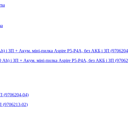
rna
na
h) і ЗП + Акум. міні-пилка Aspire P5-P4A, без АКБ і ЗП (9706204
П (9706204-04)
П (9706213-02)