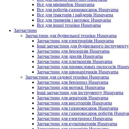
Все для мінімийок Husqvarna
Все для роботів-газонокосарок Husqvarna
Все для тракторів і райдерів Husqvarna
Все для тримерів і мотокос Husqvarna
Все для іншої техніки Husqvarna
Запчастини
Запчастини для будівельної техніки Husqvarna
Запчастини для електрорізів Husqvarna
Інші запчастини для будівельного інструменту
Запчастини для бензорізів Husqvarna
Запчастини для дрилів Husqvarna
Запчастини для плиткорізів Husqvarna
Запчастини для промислових пилососів Husqv
Запчастини для швонарізчиків Husqvarna
Запчастини для садової техніки Husqvarna
Запчастини для бензопил Husqvarna
Запчастини для мотокіс Husqvarna
Інші запчастини для інструменту Husqvarna
Запчастини для аераторів Husqvarna
Запчастини для висоторізів Husqvarna
Запчастини для газонокосарок Husqvarna
Запчастини для газонокосарок роботів Husqva
Запчастини для електропил Husqvarna
Запчастини для культиваторів Husqvarna
Запчастини для кущорізів Husqvarna