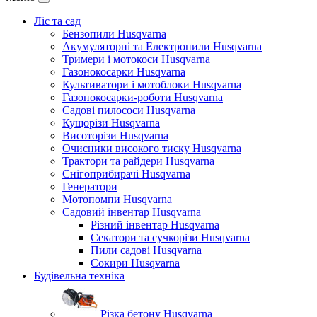
Ліс та сад
Бензопили Husqvarna
Акумуляторні та Електропили Husqvarna
Тримери і мотокоси Husqvarna
Газонокосарки Husqvarna
Культиватори і мотоблоки Husqvarna
Газонокосарки-роботи Husqvarna
Садові пилососи Husqvarna
Кущорізи Husqvarna
Висоторізи Husqvarna
Очисники високого тиску Husqvarna
Трактори та райдери Husqvarna
Снігоприбирачі Husqvarna
Генератори
Мотопомпи Husqvarna
Садовий інвентар Husqvarna
Різний інвентар Husqvarna
Секатори та сучкорізи Husqvarna
Пили садові Husqvarna
Сокири Husqvarna
Будівельна техніка
Різка бетону Husqvarna