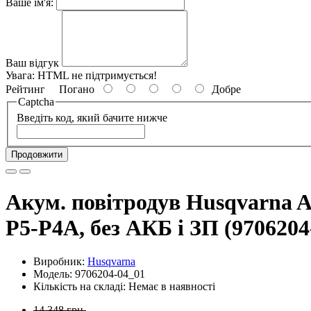
Ваше ім'я:
Ваш відгук
Увага:
HTML не підтримується!
Рейтинг
Погано
Добре
Captcha
Введіть код, який бачите нижче
Продовжити
Акум. повітродув Husqvarna As
P5-P4A, без АКБ і ЗП (9706204
Виробник:
Husqvarna
Модель: 9706204-04_01
Кількість на складі: Немає в наявності
14 348 грн.