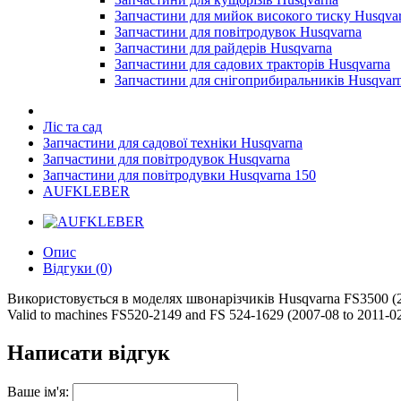
Запчастини для мийок високого тиску Husqva
Запчастини для повітродувок Husqvarna
Запчастини для райдерів Husqvarna
Запчастини для садових тракторів Husqvarna
Запчастини для снігоприбиральників Husqvar
Ліс та сад
Запчастини для садової техніки Husqvarna
Запчастини для повітродувок Husqvarna
Запчастини для повітродувки Husqvarna 150
AUFKLEBER
Опис
Відгуки (0)
Використовується в моделях швонарізчиків Husqvarna FS3500 (20
Valid to machines FS520-2149 and FS 524-1629 (2007-08 to 2011-
Написати відгук
Ваше ім'я: