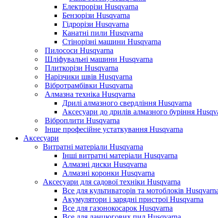
Електрорізи Husqvarna
Бензорізи Husqvarna
Гідрорізи Husqvarna
Канатні пили Husqvarna
Стінорізні машини Husqvarna
Пилососи Husqvarna
Шліфувальні машини Husqvarna
Плиткорізи Husqvarna
Нарізчики швів Husqvarna
Вібротрамбівки Husqvarna
Алмазна техніка Husqvarna
Дрилі алмазного свердління Husqvarna
Аксесуари до дрилів алмазного буріння Husqv
Віброплити Husqvarna
Інше професійне устаткування Husqvarna
Аксесуари
Витратні матеріали Husqvarna
Інші витратні матеріали Husqvarna
Алмазні диски Husqvarna
Алмазні коронки Husqvarna
Аксесуари для садової техніки Husqvarna
Все для культиваторів та мотоблоків Husqvarn
Акумулятори і зарядні пристрої Husqvarna
Все для газонокосарок Husqvarna
Все для ланцюгових пил Husqvarna