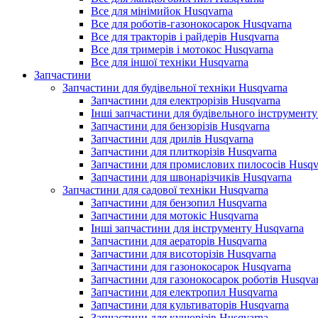
Все для мінімийок Husqvarna
Все для роботів-газонокосарок Husqvarna
Все для тракторів і райдерів Husqvarna
Все для тримерів і мотокос Husqvarna
Все для іншої техніки Husqvarna
Запчастини
Запчастини для будівельної техніки Husqvarna
Запчастини для електрорізів Husqvarna
Інші запчастини для будівельного інструменту
Запчастини для бензорізів Husqvarna
Запчастини для дрилів Husqvarna
Запчастини для плиткорізів Husqvarna
Запчастини для промислових пилососів Husqv
Запчастини для швонарізчиків Husqvarna
Запчастини для садової техніки Husqvarna
Запчастини для бензопил Husqvarna
Запчастини для мотокіс Husqvarna
Інші запчастини для інструменту Husqvarna
Запчастини для аераторів Husqvarna
Запчастини для висоторізів Husqvarna
Запчастини для газонокосарок Husqvarna
Запчастини для газонокосарок роботів Husqva
Запчастини для електропил Husqvarna
Запчастини для культиваторів Husqvarna
Запчастини для кущорізів Husqvarna