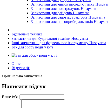
Запчастини для мийок високого тиску Husqva
Запчастини для повітродувок Husqvarna
Запчастини для райдерів Husqvarna
Запчастини для садових тракторів Husqvarna
Запчастини для снігоприбиральників Husqvar
Будівельна техніка
Запчастини для будівельної техніки Husqvarna
Інші запчастини для будівельного інструменту Husqvarna
Бак для сбору води у к-ті
Опис
Відгуки (0)
Оригінальна запчастина
Написати відгук
Ваше ім'я: