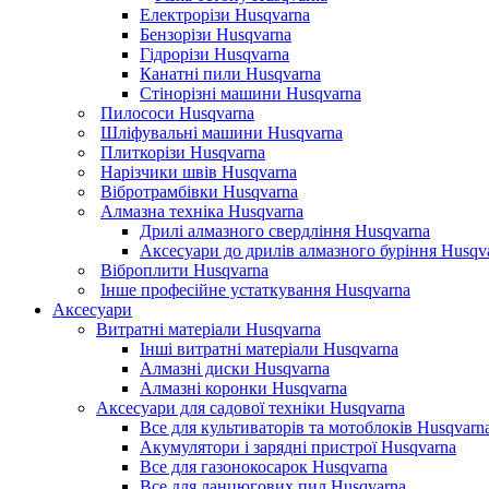
Електрорізи Husqvarna
Бензорізи Husqvarna
Гідрорізи Husqvarna
Канатні пили Husqvarna
Стінорізні машини Husqvarna
Пилососи Husqvarna
Шліфувальні машини Husqvarna
Плиткорізи Husqvarna
Нарізчики швів Husqvarna
Вібротрамбівки Husqvarna
Алмазна техніка Husqvarna
Дрилі алмазного свердління Husqvarna
Аксесуари до дрилів алмазного буріння Husqv
Віброплити Husqvarna
Інше професійне устаткування Husqvarna
Аксесуари
Витратні матеріали Husqvarna
Інші витратні матеріали Husqvarna
Алмазні диски Husqvarna
Алмазні коронки Husqvarna
Аксесуари для садової техніки Husqvarna
Все для культиваторів та мотоблоків Husqvarn
Акумулятори і зарядні пристрої Husqvarna
Все для газонокосарок Husqvarna
Все для ланцюгових пил Husqvarna