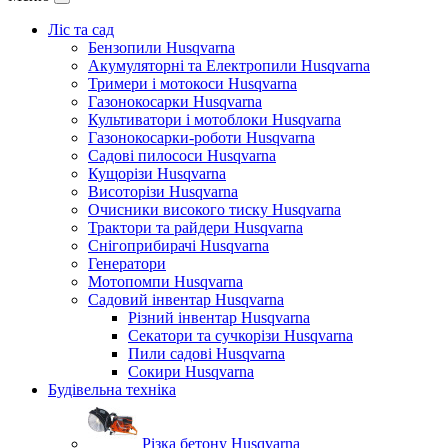
Ліс та сад
Бензопили Husqvarna
Акумуляторні та Електропили Husqvarna
Тримери і мотокоси Husqvarna
Газонокосарки Husqvarna
Культиватори і мотоблоки Husqvarna
Газонокосарки-роботи Husqvarna
Садові пилососи Husqvarna
Кущорізи Husqvarna
Висоторізи Husqvarna
Очисники високого тиску Husqvarna
Трактори та райдери Husqvarna
Снігоприбирачі Husqvarna
Генератори
Мотопомпи Husqvarna
Садовий інвентар Husqvarna
Різний інвентар Husqvarna
Секатори та сучкорізи Husqvarna
Пили садові Husqvarna
Сокири Husqvarna
Будівельна техніка
Різка бетону Husqvarna