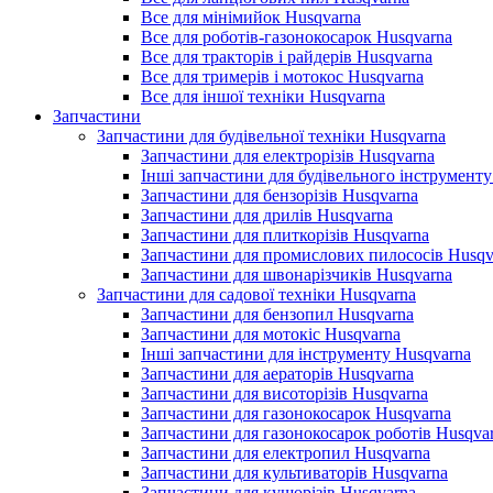
Все для мінімийок Husqvarna
Все для роботів-газонокосарок Husqvarna
Все для тракторів і райдерів Husqvarna
Все для тримерів і мотокос Husqvarna
Все для іншої техніки Husqvarna
Запчастини
Запчастини для будівельної техніки Husqvarna
Запчастини для електрорізів Husqvarna
Інші запчастини для будівельного інструменту
Запчастини для бензорізів Husqvarna
Запчастини для дрилів Husqvarna
Запчастини для плиткорізів Husqvarna
Запчастини для промислових пилососів Husqv
Запчастини для швонарізчиків Husqvarna
Запчастини для садової техніки Husqvarna
Запчастини для бензопил Husqvarna
Запчастини для мотокіс Husqvarna
Інші запчастини для інструменту Husqvarna
Запчастини для аераторів Husqvarna
Запчастини для висоторізів Husqvarna
Запчастини для газонокосарок Husqvarna
Запчастини для газонокосарок роботів Husqva
Запчастини для електропил Husqvarna
Запчастини для культиваторів Husqvarna
Запчастини для кущорізів Husqvarna