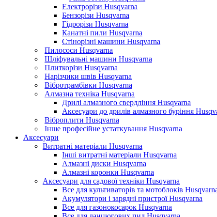
Електрорізи Husqvarna
Бензорізи Husqvarna
Гідрорізи Husqvarna
Канатні пили Husqvarna
Стінорізні машини Husqvarna
Пилососи Husqvarna
Шліфувальні машини Husqvarna
Плиткорізи Husqvarna
Нарізчики швів Husqvarna
Вібротрамбівки Husqvarna
Алмазна техніка Husqvarna
Дрилі алмазного свердління Husqvarna
Аксесуари до дрилів алмазного буріння Husqv
Віброплити Husqvarna
Інше професійне устаткування Husqvarna
Аксесуари
Витратні матеріали Husqvarna
Інші витратні матеріали Husqvarna
Алмазні диски Husqvarna
Алмазні коронки Husqvarna
Аксесуари для садової техніки Husqvarna
Все для культиваторів та мотоблоків Husqvarn
Акумулятори і зарядні пристрої Husqvarna
Все для газонокосарок Husqvarna
Все для ланцюгових пил Husqvarna