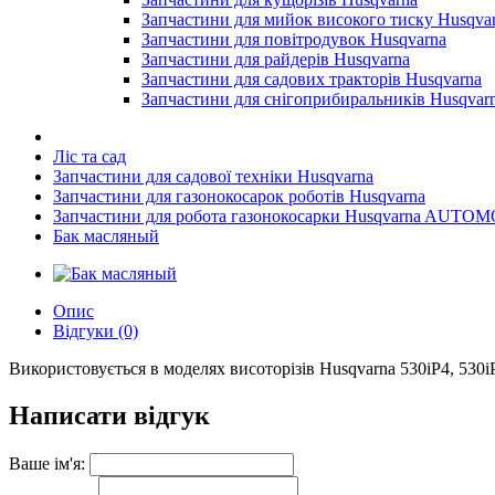
Запчастини для мийок високого тиску Husqva
Запчастини для повітродувок Husqvarna
Запчастини для райдерів Husqvarna
Запчастини для садових тракторів Husqvarna
Запчастини для снігоприбиральників Husqvar
Ліс та сад
Запчастини для садової техніки Husqvarna
Запчастини для газонокосарок роботів Husqvarna
Запчастини для робота газонокосарки Husqvarna AUT
Бак масляный
Опис
Відгуки (0)
Використовується в моделях висоторізів Husqvarna 530iP4, 530
Написати відгук
Ваше ім'я: