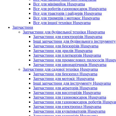
Все для мінімийок Husqvarna
Все для роботів-газонокосарок Husqvarna
Все для тракторів і райдерів Husqvarna
Все для тримерів і мотокос Husqvarna
Все для іншої техніки Husqvarna
Запчастини
Запчастини для будівельної техніки Husqvarna
Запчастини для електрорізів Husqvarna
Інші запчастини для будівельного інструменту
Запчастини для бензорізів Husqvarna
Запчастини для дрилів Husqvarna
Запчастини для плиткорізів Husqvarna
Запчастини для промислових пилососів Husqv
Запчастини для швонарізчиків Husqvarna
Запчастини для садової техніки Husqvarna
Запчастини для бензопил Husqvarna
Запчастини для мотокіс Husqvarna
Інші запчастини для інструменту Husqvarna
Запчастини для аераторів Husqvarna
Запчастини для висоторізів Husqvarna
Запчастини для газонокосарок Husqvarna
Запчастини для газонокосарок роботів Husqva
Запчастини для електропил Husqvarna
Запчастини для культиваторів Husqvarna
Запчастини для кущорізів Husqvarna