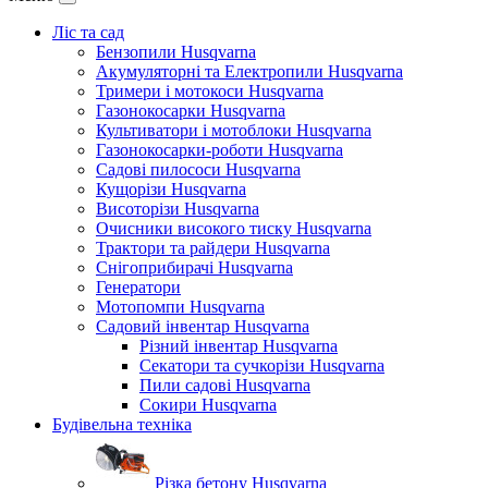
Ліс та сад
Бензопили Husqvarna
Акумуляторні та Електропили Husqvarna
Тримери і мотокоси Husqvarna
Газонокосарки Husqvarna
Культиватори і мотоблоки Husqvarna
Газонокосарки-роботи Husqvarna
Садові пилососи Husqvarna
Кущорізи Husqvarna
Висоторізи Husqvarna
Очисники високого тиску Husqvarna
Трактори та райдери Husqvarna
Снігоприбирачі Husqvarna
Генератори
Мотопомпи Husqvarna
Садовий інвентар Husqvarna
Різний інвентар Husqvarna
Секатори та сучкорізи Husqvarna
Пили садові Husqvarna
Сокири Husqvarna
Будівельна техніка
Різка бетону Husqvarna