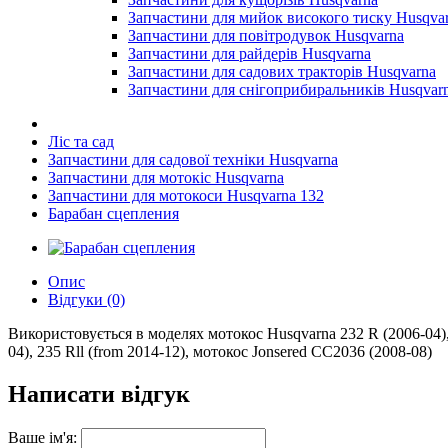
Запчастини для мийок високого тиску Husqva
Запчастини для повітродувок Husqvarna
Запчастини для райдерів Husqvarna
Запчастини для садових тракторів Husqvarna
Запчастини для снігоприбиральників Husqvar
Ліс та сад
Запчастини для садової техніки Husqvarna
Запчастини для мотокіс Husqvarna
Запчастини для мотокоси Husqvarna 132
Барабан сцепления
Опис
Відгуки (0)
Використовується в моделях мотокос Husqvarna 232 R (2006-04), 2
04), 235 Rll (from 2014-12), мотокос Jonsered CC2036 (2008-08)
Написати відгук
Ваше ім'я: