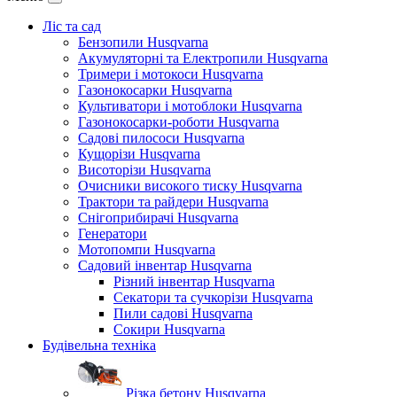
Ліс та сад
Бензопили Husqvarna
Акумуляторні та Електропили Husqvarna
Тримери і мотокоси Husqvarna
Газонокосарки Husqvarna
Культиватори і мотоблоки Husqvarna
Газонокосарки-роботи Husqvarna
Садові пилососи Husqvarna
Кущорізи Husqvarna
Висоторізи Husqvarna
Очисники високого тиску Husqvarna
Трактори та райдери Husqvarna
Снігоприбирачі Husqvarna
Генератори
Мотопомпи Husqvarna
Садовий інвентар Husqvarna
Різний інвентар Husqvarna
Секатори та сучкорізи Husqvarna
Пили садові Husqvarna
Сокири Husqvarna
Будівельна техніка
Різка бетону Husqvarna