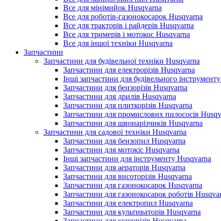
Все для мінімийок Husqvarna
Все для роботів-газонокосарок Husqvarna
Все для тракторів і райдерів Husqvarna
Все для тримерів і мотокос Husqvarna
Все для іншої техніки Husqvarna
Запчастини
Запчастини для будівельної техніки Husqvarna
Запчастини для електрорізів Husqvarna
Інші запчастини для будівельного інструменту
Запчастини для бензорізів Husqvarna
Запчастини для дрилів Husqvarna
Запчастини для плиткорізів Husqvarna
Запчастини для промислових пилососів Husqv
Запчастини для швонарізчиків Husqvarna
Запчастини для садової техніки Husqvarna
Запчастини для бензопил Husqvarna
Запчастини для мотокіс Husqvarna
Інші запчастини для інструменту Husqvarna
Запчастини для аераторів Husqvarna
Запчастини для висоторізів Husqvarna
Запчастини для газонокосарок Husqvarna
Запчастини для газонокосарок роботів Husqva
Запчастини для електропил Husqvarna
Запчастини для культиваторів Husqvarna
Запчастини для кущорізів Husqvarna