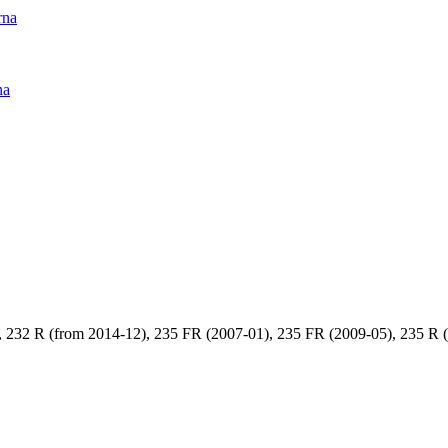
rna
na
32 R (from 2014-12), 235 FR (2007-01), 235 FR (2009-05), 235 R (2