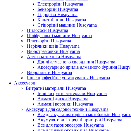
Електрорізи Husqvarna
Бензорізи Husqvarna
Гідрорізи Husqvarna
Канатні пили Husqvarna
Стінорізні машини Husqvarna
Пилососи Husqvarna
Шліфувальні машини Husqvarna
Плиткорізи Husqvarna
Нарізчики швів Husqvarna
Вібротрамбівки Husqvarna
Алмазна техніка Husqvarna
Дрилі алмазного свердління Husqvarna
Аксесуари до дрилів алмазного буріння Husqv
Віброплити Husqvarna
Інше професійне устаткування Husqvarna
Аксесуари
Витратні матеріали Husqvarna
Інші витратні матеріали Husqvarna
Алмазні диски Husqvarna
Алмазні коронки Husqvarna
Аксесуари для садової техніки Husqvarna
Все для культиваторів та мотоблоків Husqvarn
Акумулятори і зарядні пристрої Husqvarna
Все для газонокосарок Husqvarna
Все для ланцюгових пил Husqvarna